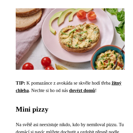
TIP:
K pomazánce z avokáda se skvěle hodí třeba
žitný
chleba
. Nechte si ho od nás
dovézt domů
!
Mini pizzy
Na světě asi neexistuje nikdo, kdo by nemiloval pizzu. Tu
domácí si navíc můžete dochutit a ozdobit přesně podle