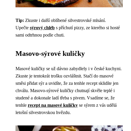
Tip:
Zkuste i další oblíbené silvestrovské mlsání.
Upečte
sýrový chléb
s příchutí pizzy, ze kterého si hosté
sami odtrhnou podle chuti.
Masovo-sýrové kuličky
Masové kuličky se už dávno zabydlely i v české kuchyni.
Zkuste je tentokrát trošku ozvláštnit. Stačí do masové
směsi přidat sýr a uvidíte, že za tenhle recept sklidíte jen
chválu. Masovo-sýrové kuličky chutnají skvěle teplé i
studené a dokonale ladí třeba s pivem. Vsadíme se, že
tenhle
recept na masové kuličky
se sýrem z vás udělá
letošní silvestrovskou hvězdu.