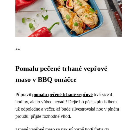
**
Pomalu pečené trhané vepřové
maso v BBQ omáčce
Připravit
pomalu pečené trhané vepřové
trvá sice 4
hodiny, ale to vůbec nevadí! Dejte ho péct s předstihem
už odpoledne a večer, až bude silvestrovská noc v plném
proudu, přijde rozhodně vhod.
Trhané vepřové maso se pak výborně hodí třeba do