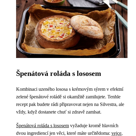
Špenátová roláda s lososem
Kombinaci uzeného lososa s krémovým sýrem v efektní
zelené špenátové roládě si okamžitě zamilujete. Tenhle
recept pak budete rádi připravovat nejen na Silvestra, ale
vždy, když dostanete chuť si zdravě zamlsat.
Špenátová roláda s lososem
vyžaduje kromě hlavních
dvou ingrediencí jen věci, které máte určitědoma:
vejce
,