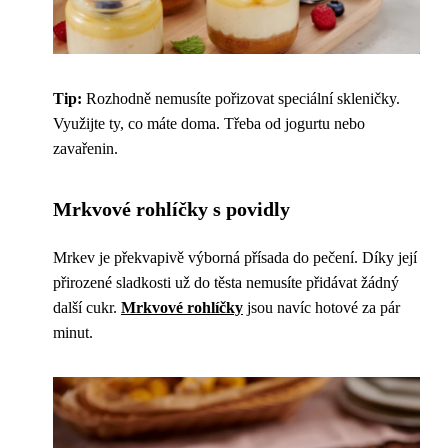
Tip:
Rozhodně nemusíte pořizovat speciální skleničky.
Využijte ty, co máte doma. Třeba od jogurtu nebo
zavařenin.
Mrkvové rohlíčky s povidly
Mrkev je překvapivě výborná přísada do pečení. Díky její
přirozené sladkosti už do těsta nemusíte přidávat žádný
další cukr.
Mrkvové rohlíčky
jsou navíc hotové za pár
minut.