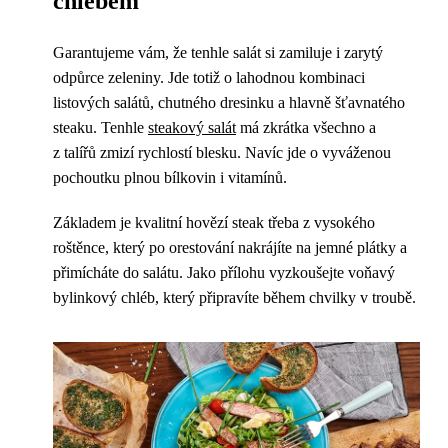
chlebem
Garantujeme vám, že tenhle salát si zamiluje i zarytý
odpůrce zeleniny. Jde totiž o lahodnou kombinaci
listových salátů, chutného dresinku a hlavně šťavnatého
steaku. Tenhle
steakový salát
má zkrátka všechno a
z talířů zmizí rychlostí blesku. Navíc jde o vyváženou
pochoutku plnou bílkovin i vitamínů.
Základem je kvalitní hovězí steak třeba z vysokého
roštěnce, který po orestování nakrájíte na jemné plátky a
přimícháte do salátu. Jako přílohu vyzkoušejte voňavý
bylinkový chléb, který připravíte během chvilky v troubě.