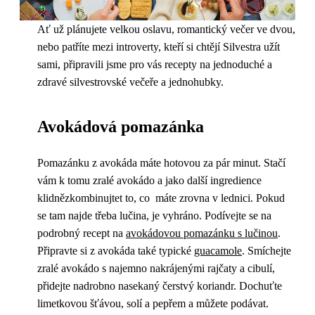
Ať už plánujete velkou oslavu, romantický večer ve dvou,
nebo patříte mezi introverty, kteří si chtějí Silvestra užít
sami, připravili jsme pro vás recepty na jednoduché a
zdravé silvestrovské večeře a jednohubky.
Avokádová pomazánka
Pomazánku z avokáda máte hotovou za pár minut. Stačí
vám k tomu zralé avokádo a jako další ingredience
klidnězkombinujtet to, co máte zrovna v lednici. Pokud
se tam najde třeba lučina, je vyhráno. Podívejte se na
podrobný recept na
avokádovou pomazánku s lučinou
.
Připravte si z avokáda také typické
guacamole
. Smíchejte
zralé avokádo s najemno nakrájenými rajčaty a cibulí,
přidejte nadrobno nasekaný čerstvý koriandr. Dochuťte
limetkovou šťávou, solí a pepřem a můžete podávat.