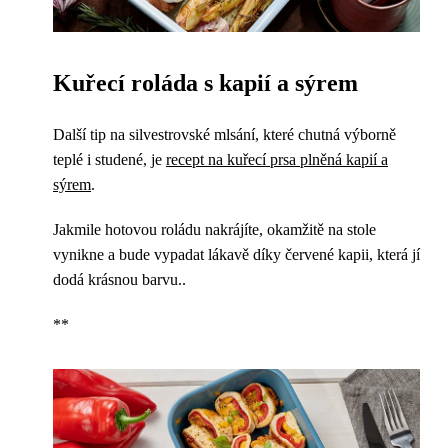
Kuřecí roláda s kapií a sýrem
Další tip na silvestrovské mlsání, které chutná výborně
teplé i studené, je
recept na kuřecí prsa plněná kapií a
sýrem
.
Jakmile hotovou roládu nakrájíte, okamžitě na stole
vynikne a bude vypadat lákavě díky červené kapii, která jí
dodá krásnou barvu..
**