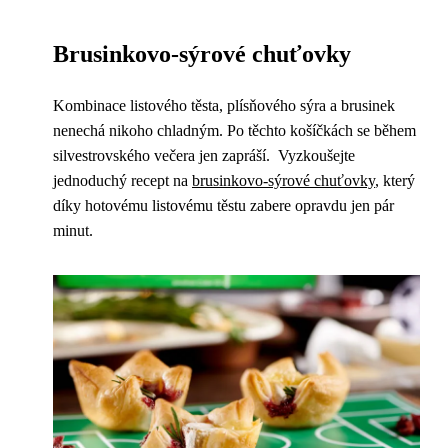
Brusinkovo-sýrové chuťovky
Kombinace listového těsta, plísňového sýra a brusinek
nenechá nikoho chladným. Po těchto košíčkách se během
silvestrovského večera jen zapráší. Vyzkoušejte
jednoduchý recept na
brusinkovo-sýrové chuťovky
, který
díky hotovému listovému těstu zabere opravdu jen pár
minut.