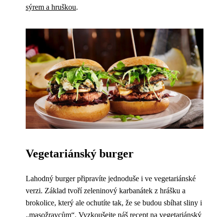
sýrem a hruškou
.
Vegetariánský burger
Lahodný burger připravíte jednoduše i ve vegetariánské
verzi. Základ tvoří zeleninový karbanátek z hrášku a
brokolice, který ale ochutíte tak, že se budou sbíhat sliny i
„masožravcům“. Vyzkoušejte náš
recept na vegetariánský