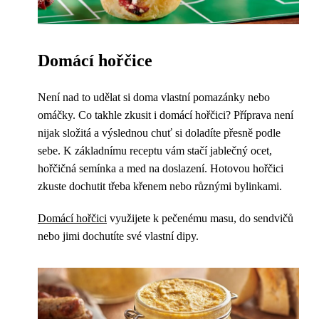
Domácí hořčice
Není nad to udělat si doma vlastní pomazánky nebo
omáčky. Co takhle zkusit i domácí hořčici? Příprava není
nijak složitá a výslednou chuť si doladíte přesně podle
sebe. K základnímu receptu vám stačí jablečný ocet,
hořčičná semínka a med na doslazení. Hotovou hořčici
zkuste dochutit třeba křenem nebo různými bylinkami.
Domácí hořčici
využijete k pečenému masu, do sendvičů
nebo jimi dochutíte své vlastní dipy.