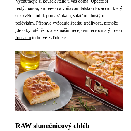
Vychutnejte si kousek Itálie u vás doma. Upečte si
nadýchanou, křupavou a voňavou italskou focacciu, který
se skvěle hodí k pomazánkám, salátům i hustým
polévkám. Příprava vyžaduje špetku trpělivosti, protože
jde o kynuté těsto, ale s naším
receptem na rozmarýnovou
foccaciu
to hravě zvládnete.
RAW slunečnicový chléb