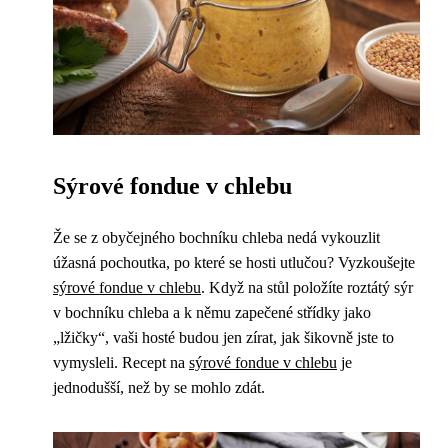
Sýrové fondue v chlebu
Že se z obyčejného bochníku chleba nedá vykouzlit
úžasná pochoutka, po které se hosti utlučou? Vyzkoušejte
sýrové fondue v chlebu
. Když na stůl položíte roztátý sýr
v bochníku chleba a k němu zapečené střídky jako
„lžičky“, vaši hosté budou jen zírat, jak šikovně jste to
vymysleli. Recept na
sýrové fondue v chlebu
je
jednodušší, než by se mohlo zdát.