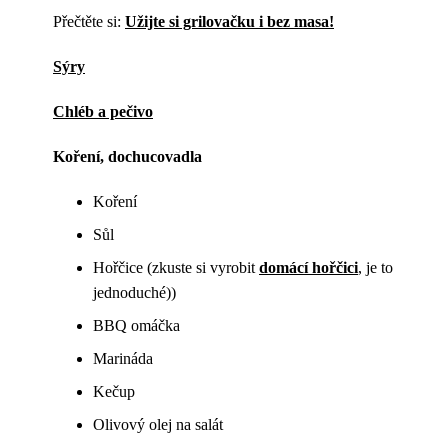
Přečtěte si:
Užijte si grilovačku i bez masa!
Sýry
Chléb a pečivo
Koření, dochucovadla
Koření
Sůl
Hořčice (zkuste si vyrobit
domácí hořčici
,
je to
jednoduché))
BBQ omáčka
Marináda
Kečup
Olivový olej na salát