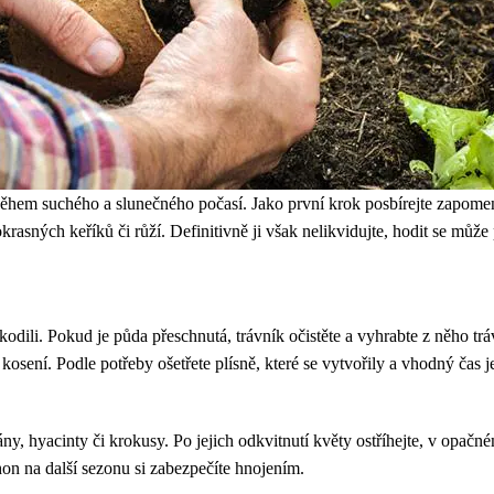
, během suchého a slunečného počasí. Jako první krok posbírejte zapomen
rasných keříků či růží. Definitivně ji však nelikvidujte, hodit se může
ili. Pokud je půda přeschnutá, trávník očistěte a vyhrabte z něho trávu, 
 kosení. Podle potřeby ošetřete plísně, které se vytvořily a vhodný čas je
ány, hyacinty či krokusy. Po jejich odkvitnutí květy ostříhejte, v opačn
hon na další sezonu si zabezpečíte hnojením.