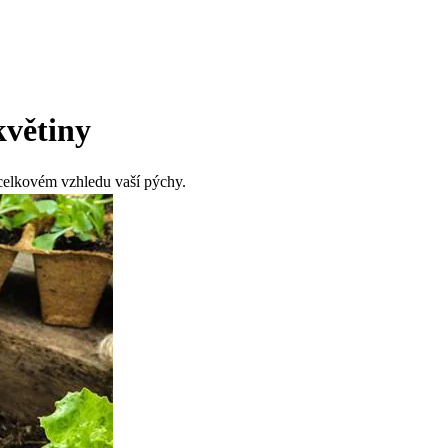
květiny
 celkovém vzhledu vaší pýchy.