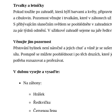
Trvalky a letničky
Pokud toužíte po zahradě, která hýří barvami a květy, připravte
a cibulovin. Pozornost věnujte i trvalkám, které v záhonech už 
S přibývajícím slunečním světlem se poohlédněte v zahradnictví 
za pár týdnů odmění. V užitkové zahradě sejeme na jaře ředkvič
Věnujte jim pozornost
Pěstování bylinek není náročné a jejich chuť a vůně je se suš
sílu. Postupně se můžete poohlédnout i po těch druzích, které j
potřeba rozsazovat a prořezávat.
V dubnu vysejte a vysaďte:
Na záhony:
Hrášek
Ředkvičku
Červenou řepu