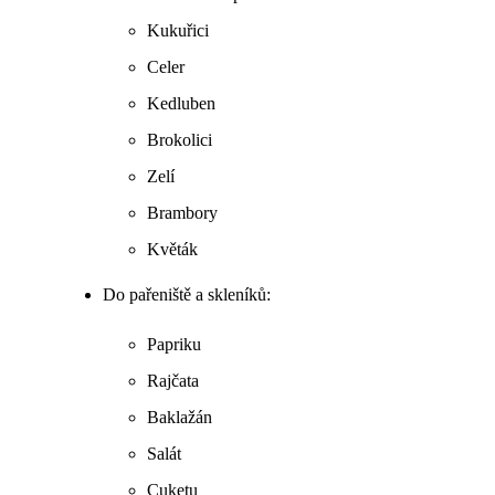
Kukuřici
Celer
Kedluben
Brokolici
Zelí
Brambory
Květák
Do pařeniště a skleníků:
Papriku
Rajčata
Baklažán
Salát
Cuketu