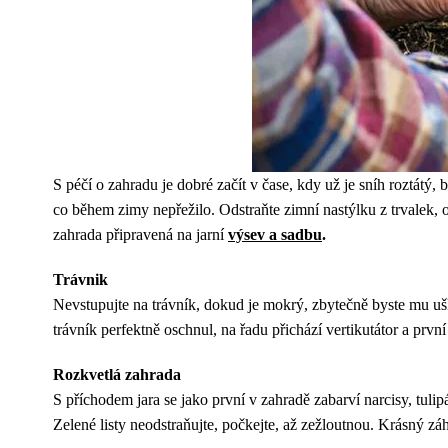
S péčí o zahradu je dobré začít v čase, kdy už je sníh roztátý
co během zimy nepřežilo. Odstraňte zimní nastýlku z trvalek, ok
zahrada připravená na jarní
výsev a sadbu
.
Trávnik
Nevstupujte na trávník, dokud je mokrý, zbytečně byste mu uškod
trávník perfektně oschnul, na řadu přichází vertikutátor a první
Rozkvetlá zahrada
S příchodem jara se jako první v zahradě zabarví narcisy, tulip
Zelené listy neodstraňujte, počkejte, až zežloutnou. Krásný zá