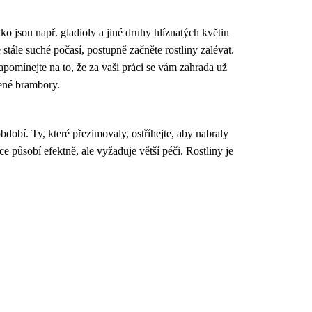
ko jsou např. gladioly a jiné druhy hlíznatých květin
 stále suché počasí, postupně začněte rostliny zalévat.
zapomínejte na to, že za vaši práci se vám zahrada už
čené brambory.
dobí. Ty, které přezimovaly, ostříhejte, aby nabraly
ce působí efektně, ale vyžaduje větší péči. Rostliny je