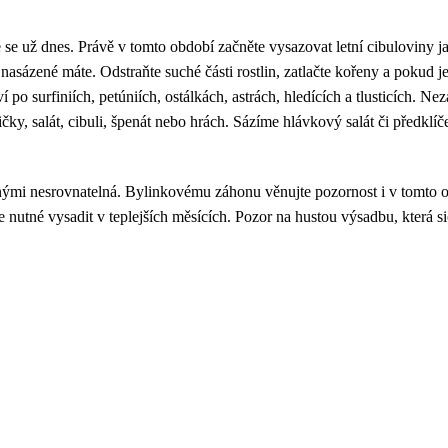
 se už dnes. Právě v tomto období začněte vysazovat letní cibuloviny ja
nasázené máte. Odstraňte suché části rostlin, zatlačte kořeny a pokud je
po surfiniích, petúniích, ostálkách, astrách, hledících a tlusticích. Ne
ky, salát, cibuli, špenát nebo hrách. Sázíme hlávkový salát či předklí
enými nesrovnatelná. Bylinkovému záhonu věnujte pozornost i v tomto ob
e nutné vysadit v teplejších měsících. Pozor na hustou výsadbu, která si