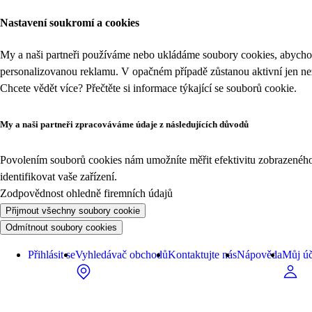
Nastavení soukromí a cookies
My a naši partneři používáme nebo ukládáme soubory cookies, abychom
personalizovanou reklamu. V opačném případě zůstanou aktivní jen n
Chcete vědět více? Přečtěte si informace týkající se
souborů cookie
.
My a naši partneři zpracováváme údaje z následujících důvodů
Povolením souborů cookies nám umožníte měřit efektivitu zobrazeného o
identifikovat vaše zařízení.
Zodpovědnost ohledně firemních údajů
Přijmout všechny soubory cookie
Odmítnout soubory cookies
Přihlásit se
Vyhledávač obchodů
Kontaktujte nás
Nápověda
Můj úč