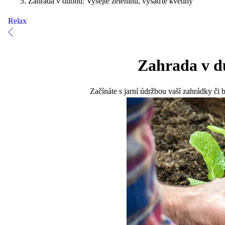
Zahrada v dubnu: Vysejte zeleninu, vysaďte květiny
Relax
Zahrada v du
Začínáte s jarní údržbou vaší zahrádky či