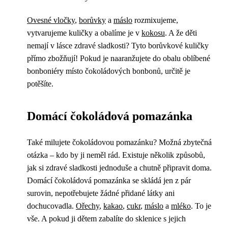
Ovesné vločky
,
borůvky
a
máslo
rozmixujeme,
vytvarujeme kuličky a obalíme je v
kokosu
. A že děti
nemají v lásce zdravé sladkosti? Tyto borůvkové kuličky
přímo zbožňují! Pokud je naaranžujete do obalu oblíbené
bonboniéry místo čokoládových bonbonů, určitě je
potěšíte.
Domácí čokoládová pomazánka
Také milujete čokoládovou pomazánku? Možná zbytečná
otázka – kdo by ji neměl rád. Existuje několik způsobů,
jak si zdravé sladkosti jednoduše a chutně připravit doma.
Domácí čokoládová pomazánka se skládá jen z pár
surovin, nepotřebujete žádné přidané látky ani
dochucovadla.
Ořechy
,
kakao
,
cukr
,
máslo
a
mléko
. To je
vše. A pokud ji dětem zabalíte do sklenice s jejich