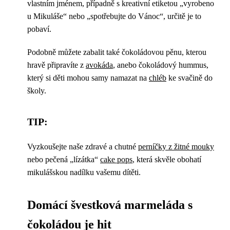
vlastním jménem, případně s kreativní etiketou „vyrobeno
u Mikuláše“ nebo „spotřebujte do Vánoc“, určitě je to
pobaví.
Podobně můžete zabalit také čokoládovou pěnu, kterou
hravě připravíte z
avokáda
, anebo čokoládový hummus,
který si děti mohou samy namazat na
chléb
ke svačině do
školy.
TIP:
Vyzkoušejte naše zdravé a chutné
perníčky z žitné mouky
nebo pečená „lízátka“
cake pops
, která skvěle obohatí
mikulášskou nadílku vašemu dítěti.
Domácí švestková marmeláda s
čokoládou je hit