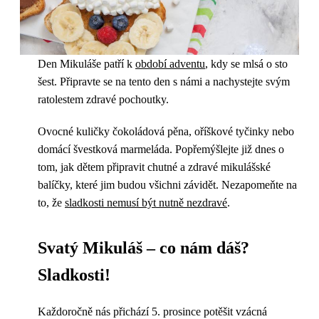
Den Mikuláše patří k
období adventu
, kdy se mlsá o sto
šest. Připravte se na tento den s námi a nachystejte svým
ratolestem zdravé pochoutky.
Ovocné kuličky čokoládová pěna, oříškové tyčinky nebo
domácí švestková marmeláda. Popřemýšlejte již dnes o
tom, jak dětem připravit chutné a zdravé mikulášské
balíčky, které jim budou všichni závidět. Nezapomeňte na
to, že
sladkosti nemusí být nutně nezdravé
.
Svatý Mikuláš – co nám dáš?
Sladkosti!
Každoročně nás přichází 5. prosince potěšit vzácná