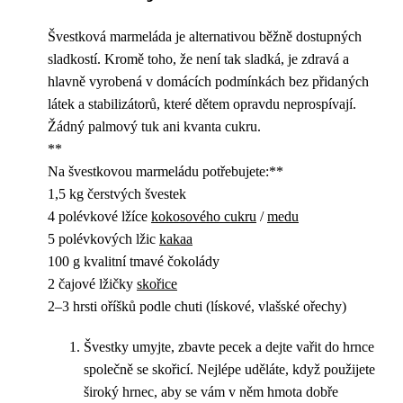
Švestková marmeláda je alternativou běžně dostupných
sladkostí. Kromě toho, že není tak sladká, je zdravá a
hlavně vyrobená v domácích podmínkách bez přidaných
látek a stabilizátorů, které dětem opravdu neprospívají.
Žádný palmový tuk ani kvanta cukru.
**
Na švestkovou marmeládu potřebujete:**
1,5 kg čerstvých švestek
4 polévkové lžíce
kokosového cukru
/
medu
5 polévkových lžic
kakaa
100 g kvalitní tmavé čokolády
2 čajové lžičky
skořice
2–3 hrsti oříšků podle chuti (lískové, vlašské ořechy)
Švestky umyjte, zbavte pecek a dejte vařit do hrnce
společně se skořicí. Nejlépe uděláte, když použijete
široký hrnec, aby se vám v něm hmota dobře