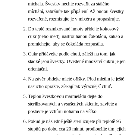
míchala. Švestky nechte rozvařit za stálého
míchání, zabráníte tak připálení. Až budou švestky
rozvařené, rozmixujte je v mixéru a propasírujte.
Do teplé rozmixované hmoty přidejte kokosový
cukr (nebo med), nastrouhanou čokoládu, kakao a
promíchejte, aby se čokoláda rozpustila.
Cukr přidávejte podle chuti, záleží na tom, jak
sladké jsou švestky. Uvedené množství cukru je jen
orientační.
Na závěr přidejte mleté oříšky. Před mletím je ještě
nasucho opražte, získají tak výraznější chuť.
Teplou švestkovou marmeládu dejte do
sterilizovaných a vysušených sklenic, zavřete a
postavte je vzhůru nohama na víčko.
Pokud je následně ještě sterilizujete při teplotě 95
stupňů po dobu cca 20 minut, prodloužíte tím jejich