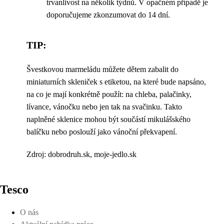
trvanlivost na několik týdnů. V opačném případě je
doporučujeme zkonzumovat do 14 dní.
TIP:
Švestkovou marmeládu můžete dětem zabalit do
miniaturních skleniček s etiketou, na které bude napsáno,
na co je mají konkrétně použít: na chleba, palačinky,
lívance, vánočku nebo jen tak na svačinku. Takto
naplněné sklenice mohou být součástí mikulášského
balíčku nebo poslouží jako vánoční překvapení.
Zdroj: dobrodruh.sk, moje-jedlo.sk
Tesco
O nás