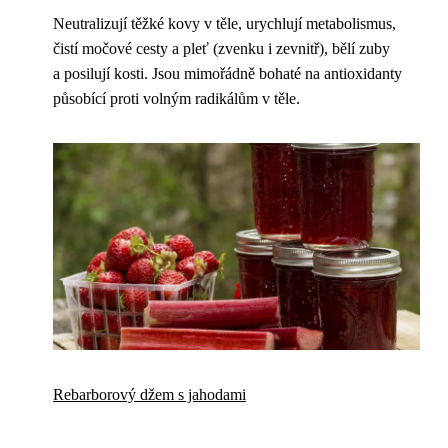
Neutralizují těžké kovy v těle, urychlují metabolismus,
čistí močové cesty a pleť (zvenku i zevnitř), bělí zuby
a posilují kosti. Jsou mimořádně bohaté na antioxidanty
působící proti volným radikálům v těle.
Rebarborový džem s jahodami