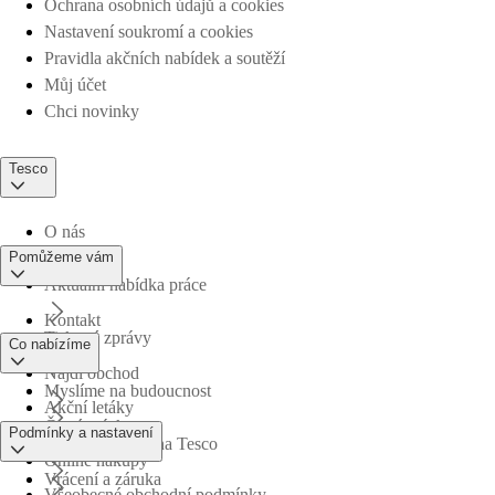
Ochrana osobních údajů a cookies
Nastavení soukromí a cookies
Pravidla akčních nabídek a soutěží
Můj účet
Chci novinky
Tesco
O nás
Pomůžeme vám
Aktuální nabídka práce
Kontakt
Tiskové zprávy
Co nabízíme
Najdi obchod
Myslíme na budoucnost
Akční letáky
Časté otázky
Podmínky a nastavení
Obchodní skupina Tesco
Online nákupy
Vrácení a záruka
Všeobecné obchodní podmínky