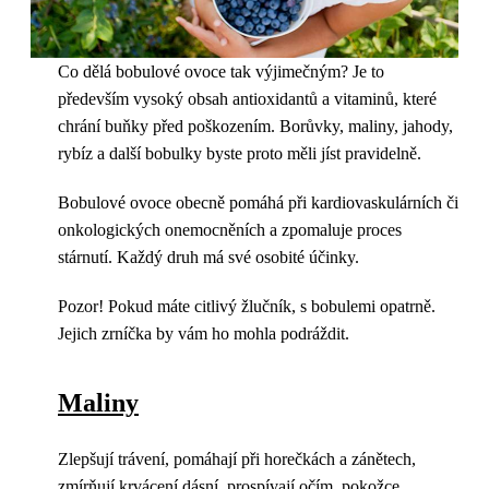
Co dělá bobulové ovoce tak výjimečným? Je to
především vysoký obsah antioxidantů a vitaminů, které
chrání buňky před poškozením. Borůvky, maliny, jahody,
rybíz a další bobulky byste proto měli jíst pravidelně.
Bobulové ovoce obecně pomáhá při kardiovaskulárních či
onkologických onemocněních a zpomaluje proces
stárnutí. Každý druh má své osobité účinky.
Pozor! Pokud máte citlivý žlučník, s bobulemi opatrně.
Jejich zrníčka by vám ho mohla podráždit.
Maliny
Zlepšují trávení, pomáhají při horečkách a zánětech,
zmírňují krvácení dásní, prospívají očím, pokožce,