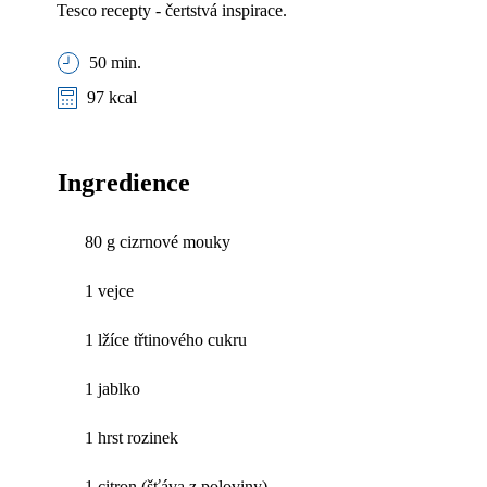
Tesco recepty - čertstvá inspirace.
50 min.
97 kcal
Ingredience
80 g cizrnové mouky
1 vejce
1 lžíce třtinového cukru
1 jablko
1 hrst rozinek
1 citron (šťáva z poloviny)