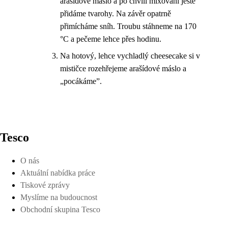
arašídové máslo a po chvíli mixování ještě
přidáme tvarohy. Na závěr opatrně
přimícháme sníh. Troubu stáhneme na 170
°C a pečeme lehce přes hodinu.
Na hotový, lehce vychladlý cheesecake si v
mističce rozehřejeme arašídové máslo a
„pocákáme”.
Tesco
O nás
Aktuální nabídka práce
Tiskové zprávy
Myslíme na budoucnost
Obchodní skupina Tesco