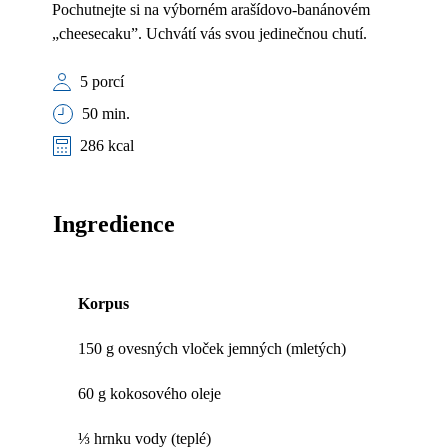
Pochutnejte si na výborném arašídovo-banánovém
„cheesecaku”. Uchvátí vás svou jedinečnou chutí.
5 porcí
50 min.
286 kcal
Ingredience
Korpus
150 g ovesných vloček jemných (mletých)
60 g kokosového oleje
⅓ hrnku vody (teplé)