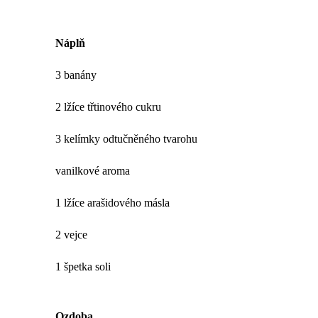
Náplň
3 banány
2 lžíce třtinového cukru
3 kelímky odtučněného tvarohu
vanilkové aroma
1 lžíce arašidového másla
2 vejce
1 špetka soli
Ozdoba