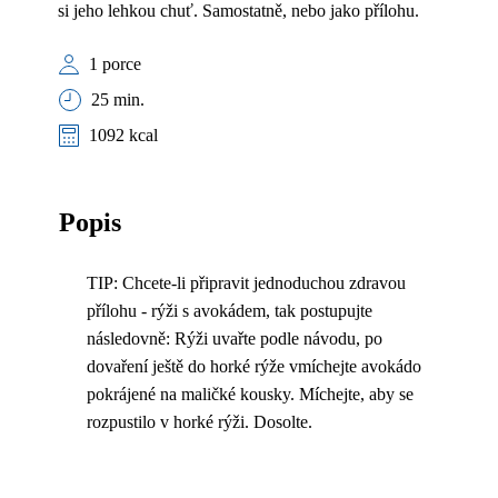
si jeho lehkou chuť. Samostatně, nebo jako přílohu.
1 porce
25 min.
1092 kcal
Popis
TIP: Chcete-li připravit jednoduchou zdravou
přílohu - rýži s avokádem, tak postupujte
následovně: Rýži uvařte podle návodu, po
dovaření ještě do horké rýže vmíchejte avokádo
pokrájené na maličké kousky. Míchejte, aby se
rozpustilo v horké rýži. Dosolte.