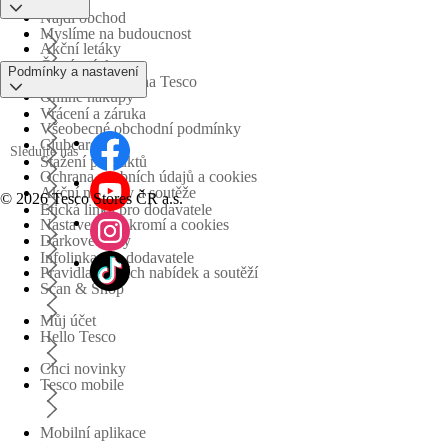
Najdi obchod
Myslíme na budoucnost
Akční letáky
Časté otázky
Podmínky a nastavení
Obchodní skupina Tesco
Online nákupy
Vrácení a záruka
Všeobecné obchodní podmínky
Clubcard
Sledujte nás
Stažení produktů
Ochrana osobních údajů a cookies
Akční nabídky a soutěže
©
2026 Tesco Stores ČR a.s.
Etická linka pro dodavatele
Nastavení soukromí a cookies
Dárkové karty
Infolinka pro dodavatele
Pravidla akčních nabídek a soutěží
Scan & Shop
Můj účet
Hello Tesco
Chci novinky
Tesco mobile
Mobilní aplikace