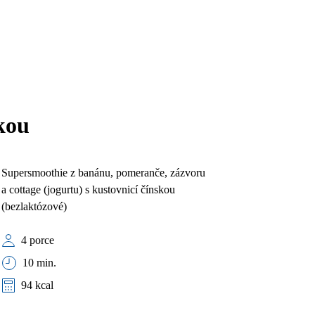
kou
Supersmoothie z banánu, pomeranče, zázvoru
a cottage (jogurtu) s kustovnicí čínskou
(bezlaktózové)
4 porce
10 min.
94 kcal