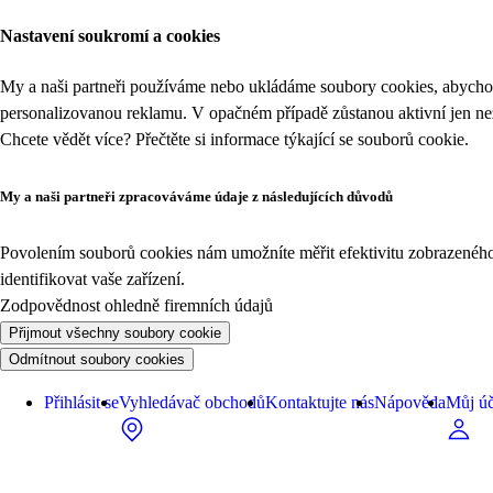
Nastavení soukromí a cookies
My a naši partneři používáme nebo ukládáme soubory cookies, abychom
personalizovanou reklamu. V opačném případě zůstanou aktivní jen n
Chcete vědět více? Přečtěte si informace týkající se
souborů cookie
.
My a naši partneři zpracováváme údaje z následujících důvodů
Povolením souborů cookies nám umožníte měřit efektivitu zobrazeného o
identifikovat vaše zařízení.
Zodpovědnost ohledně firemních údajů
Přijmout všechny soubory cookie
Odmítnout soubory cookies
Přihlásit se
Vyhledávač obchodů
Kontaktujte nás
Nápověda
Můj úč