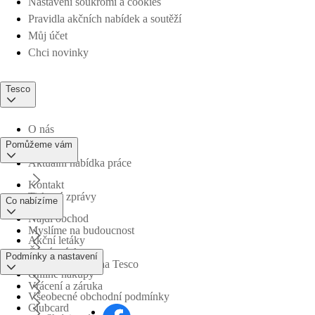
Nastavení soukromí a cookies
Pravidla akčních nabídek a soutěží
Můj účet
Chci novinky
Tesco
O nás
Pomůžeme vám
Aktuální nabídka práce
Kontakt
Tiskové zprávy
Co nabízíme
Najdi obchod
Myslíme na budoucnost
Akční letáky
Časté otázky
Podmínky a nastavení
Obchodní skupina Tesco
Online nákupy
Vrácení a záruka
Všeobecné obchodní podmínky
Clubcard