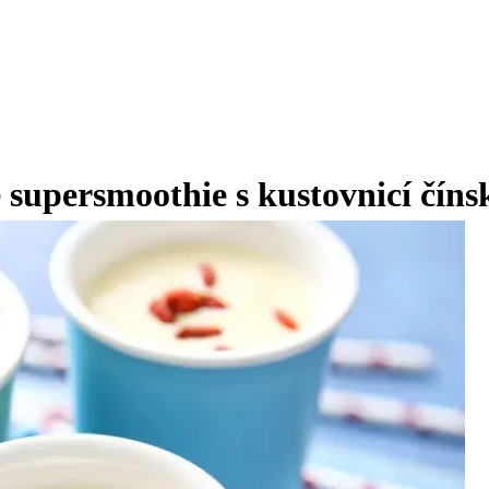
upersmoothie s kustovnicí číns