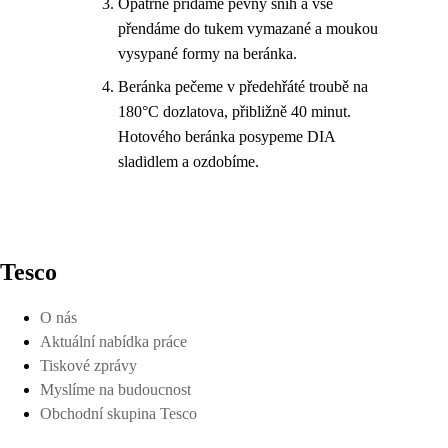
Opatrně přidáme pevný sníh a vše
přendáme do tukem vymazané a moukou
vysypané formy na beránka.
Beránka pečeme v předehřáté troubě na
180°C dozlatova, přibližně 40 minut.
Hotového beránka posypeme DIA
sladidlem a ozdobíme.
Tesco
O nás
Aktuální nabídka práce
Tiskové zprávy
Myslíme na budoucnost
Obchodní skupina Tesco