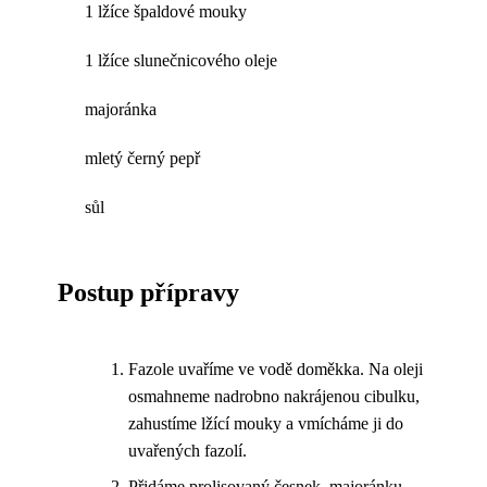
1 lžíce špaldové mouky
1 lžíce slunečnicového oleje
majoránka
mletý černý pepř
sůl
Postup přípravy
Fazole uvaříme ve vodě doměkka. Na oleji
osmahneme nadrobno nakrájenou cibulku,
zahustíme lžící mouky a vmícháme ji do
uvařených fazolí.
Přidáme prolisovaný česnek, majoránku,