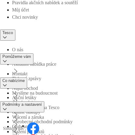
Pravidla akčních nabídek a soutěží
Můj účet
Chci novinky
Tesco
O nás
Pomůžeme vám
Aktuální nabídka práce
Kontakt
Tiskové zprávy
Co nabízíme
Najdi obchod
Myslíme na budoucnost
Akční letáky
Časté otázky
Podmínky a nastavení
Obchodní skupina Tesco
Online nákupy
Vrácení a záruka
Všeobecné obchodní podmínky
Clubcard
Sledujte nás
Stažení produktů