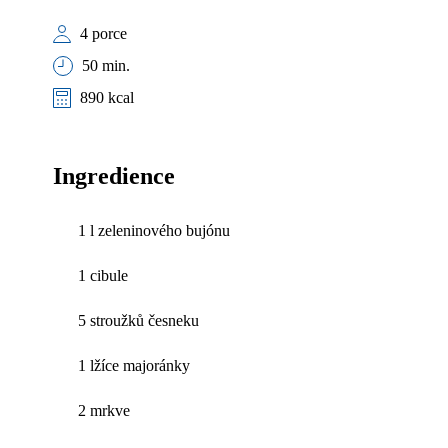
4 porce
50 min.
890 kcal
Ingredience
1 l zeleninového bujónu
1 cibule
5 stroužků česneku
1 lžíce majoránky
2 mrkve