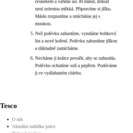
česnekem a vaříme asi 30 minut, dokud
není zelenina měkká. Připravíme si jíšku.
Máslo rozpustíme a smícháme jej s
moukou.
Než polévku zahustíme, vyndáme bobkový
list a nové koření. Polévku zahustíme jíškou
a důkladně zamícháme.
Necháme ji krátce povařit, aby se zahustila.
Polévku ochutíme solí a pepřem. Podáváme
ji ve vydlabaném chlebu.
Tesco
O nás
Aktuální nabídka práce