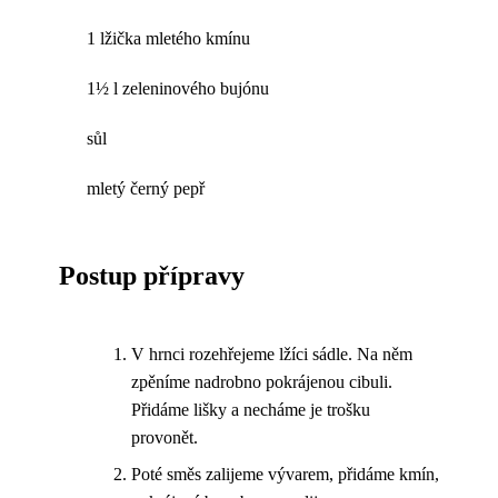
1 lžička mletého kmínu
1½ l zeleninového bujónu
sůl
mletý černý pepř
Postup přípravy
V hrnci rozehřejeme lžíci sádle. Na něm
zpěníme nadrobno pokrájenou cibuli.
Přidáme lišky a necháme je trošku
provonět.
Poté směs zalijeme vývarem, přidáme kmín,