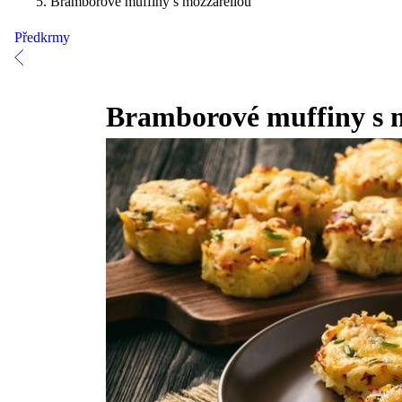
Bramborové muffiny s mozzarellou
Předkrmy
Bramborové muffiny s 