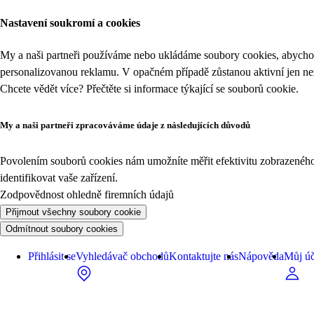
Nastavení soukromí a cookies
My a naši partneři používáme nebo ukládáme soubory cookies, abychom
personalizovanou reklamu. V opačném případě zůstanou aktivní jen n
Chcete vědět více? Přečtěte si informace týkající se
souborů cookie
.
My a naši partneři zpracováváme údaje z následujících důvodů
Povolením souborů cookies nám umožníte měřit efektivitu zobrazeného o
identifikovat vaše zařízení.
Zodpovědnost ohledně firemních údajů
Přijmout všechny soubory cookie
Odmítnout soubory cookies
Přihlásit se
Vyhledávač obchodů
Kontaktujte nás
Nápověda
Můj úč