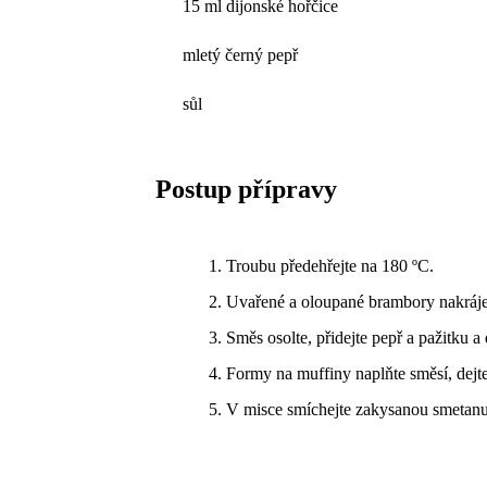
15 ml dijonské hořčice
mletý černý pepř
sůl
Postup přípravy
Troubu předehřejte na 180 ºC.
Uvařené a oloupané brambory nakrájejt
Směs osolte, přidejte pepř a pažitku a
Formy na muffiny naplňte směsí, dejte
V misce smíchejte zakysanou smetanu 