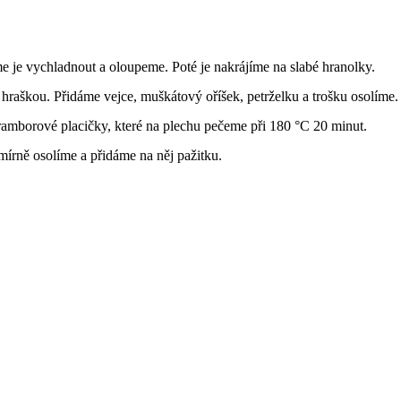
je vychladnout a oloupeme. Poté je nakrájíme na slabé hranolky.
raškou. Přidáme vejce, muškátový oříšek, petrželku a trošku osolíme.
amborové placičky, které na plechu pečeme při 180 °C 20 minut.
 mírně osolíme a přidáme na něj pažitku.