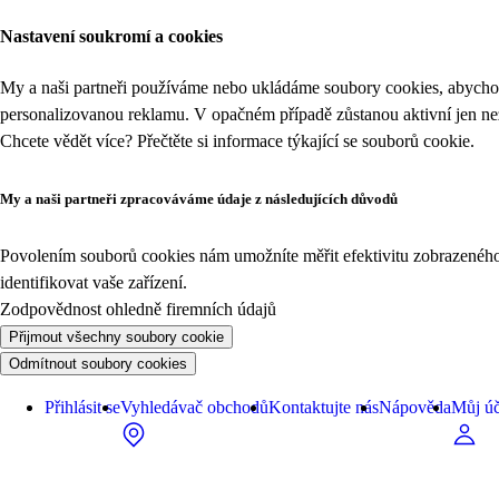
Nastavení soukromí a cookies
My a naši partneři používáme nebo ukládáme soubory cookies, abychom
personalizovanou reklamu. V opačném případě zůstanou aktivní jen n
Chcete vědět více? Přečtěte si informace týkající se
souborů cookie
.
My a naši partneři zpracováváme údaje z následujících důvodů
Povolením souborů cookies nám umožníte měřit efektivitu zobrazeného o
identifikovat vaše zařízení.
Zodpovědnost ohledně firemních údajů
Přijmout všechny soubory cookie
Odmítnout soubory cookies
Přihlásit se
Vyhledávač obchodů
Kontaktujte nás
Nápověda
Můj úč