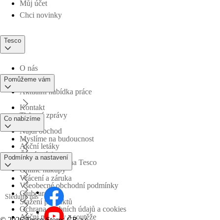
Můj účet
Chci novinky
Tesco
O nás
Pomůžeme vám
Aktuální nabídka práce
Kontakt
Tiskové zprávy
Co nabízíme
Najdi obchod
Myslíme na budoucnost
Akční letáky
Časté otázky
Podmínky a nastavení
Obchodní skupina Tesco
Online nákupy
Vrácení a záruka
Všeobecné obchodní podmínky
Clubcard
Sledujte nás
Stažení produktů
Ochrana osobních údajů a cookies
Akční nabídky a soutěže
©
2026 Tesco Stores ČR a.s.