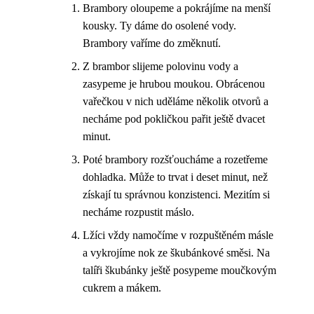
Brambory oloupeme a pokrájíme na menší
kousky. Ty dáme do osolené vody.
Brambory vaříme do změknutí.
Z brambor slijeme polovinu vody a
zasypeme je hrubou moukou. Obrácenou
vařečkou v nich uděláme několik otvorů a
necháme pod pokličkou pařit ještě dvacet
minut.
Poté brambory rozšťoucháme a rozetřeme
dohladka. Může to trvat i deset minut, než
získají tu správnou konzistenci. Mezitím si
necháme rozpustit máslo.
Lžíci vždy namočíme v rozpuštěném másle
a vykrojíme nok ze škubánkové směsi. Na
talíři škubánky ještě posypeme moučkovým
cukrem a mákem.