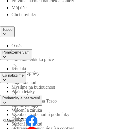
Pravidla akčních nabídek a soutěží
Můj účet
Chci novinky
Tesco
O nás
Pomůžeme vám
Aktuální nabídka práce
Kontakt
Tiskové zprávy
Co nabízíme
Najdi obchod
Myslíme na budoucnost
Akční letáky
Časté otázky
Podmínky a nastavení
Obchodní skupina Tesco
Online nákupy
Vrácení a záruka
Všeobecné obchodní podmínky
Clubcard
Sledujte nás
Stažení produktů
Ochrana osobních údajů a cookies