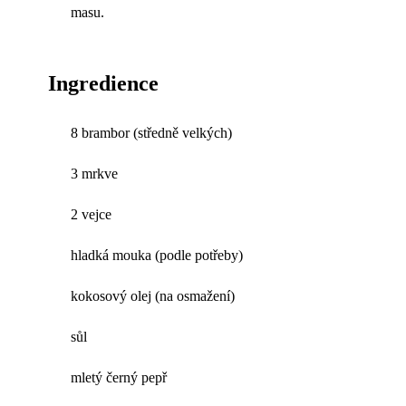
masu.
Ingredience
8 brambor (středně velkých)
3 mrkve
2 vejce
hladká mouka (podle potřeby)
kokosový olej (na osmažení)
sůl
mletý černý pepř