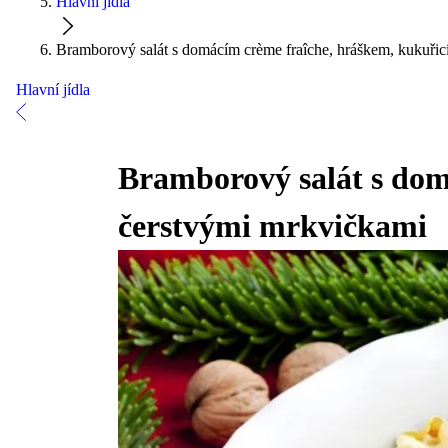
Hlavní jídla
Bramborový salát s domácím crème fraîche, hráškem, kukuřic
Hlavní jídla
Bramborový salát s dom
čerstvými mrkvičkami