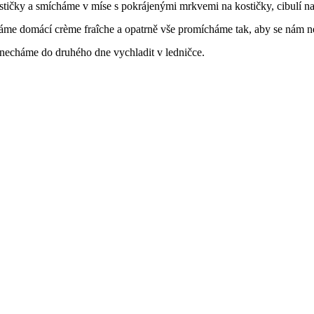
tičky a smícháme v míse s pokrájenými mrkvemi na kostičky, cibulí na
me domácí crème fraîche a opatrně vše promícháme tak, aby se nám ne
necháme do druhého dne vychladit v ledničce.