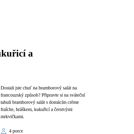
kuřicí a
Dostali jste chuť na bramborový salát na
francouzský způsob? Připravte si na sváteční
tabuli bramborový salát s domácím crème
fraîche, hráškem, kukuřicí a čerstvými
mrkvičkami.
4 porce