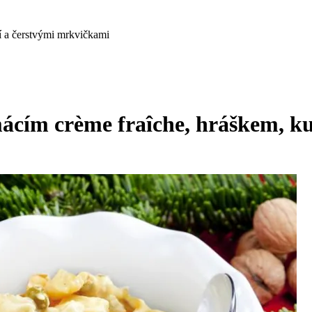
í a čerstvými mrkvičkami
ácím crème fraîche, hráškem, ku