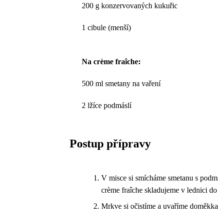
200 g konzervovaných kukuřic
1 cibule (menší)
Na crème fraîche:
500 ml smetany na vaření
2 lžíce podmáslí
Postup přípravy
V misce si smícháme smetanu s podmásl
crème fraîche skladujeme v lednici do
Mrkve si očistíme a uvaříme doměkka