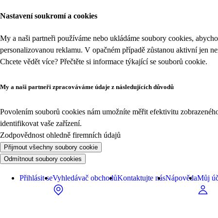
Nastavení soukromí a cookies
My a naši partneři používáme nebo ukládáme soubory cookies, abychom
personalizovanou reklamu. V opačném případě zůstanou aktivní jen n
Chcete vědět více? Přečtěte si informace týkající se
souborů cookie
.
My a naši partneři zpracováváme údaje z následujících důvodů
Povolením souborů cookies nám umožníte měřit efektivitu zobrazeného o
identifikovat vaše zařízení.
Zodpovědnost ohledně firemních údajů
Přijmout všechny soubory cookie
Odmítnout soubory cookies
Přihlásit se
Vyhledávač obchodů
Kontaktujte nás
Nápověda
Můj úč