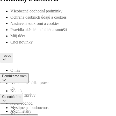
Všeobecné obchodní podmínky
Ochrana osobních údajů a cookies
Nastavení soukromí a cookies
Pravidla akčních nabídek a soutěží
Můj účet
Chci novinky
Tesco
O nás
Pomůžeme vám
Aktuální nabídka práce
Kontakt
Tiskové zprávy
Co nabízíme
Najdi obchod
Myslíme na budoucnost
Akční letáky
Časté otázky