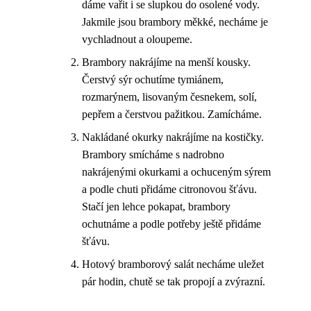
dáme vařit i se slupkou do osolené vody.
Jakmile jsou brambory měkké, necháme je
vychladnout a oloupeme.
Brambory nakrájíme na menší kousky.
Čerstvý sýr ochutíme tymiánem,
rozmarýnem, lisovaným česnekem, solí,
pepřem a čerstvou pažitkou. Zamícháme.
Nakládané okurky nakrájíme na kostičky.
Brambory smícháme s nadrobno
nakrájenými okurkami a ochuceným sýrem
a podle chuti přidáme citronovou šťávu.
Stačí jen lehce pokapat, brambory
ochutnáme a podle potřeby ještě přidáme
šťávu.
Hotový bramborový salát necháme uležet
pár hodin, chutě se tak propojí a zvýrazní.