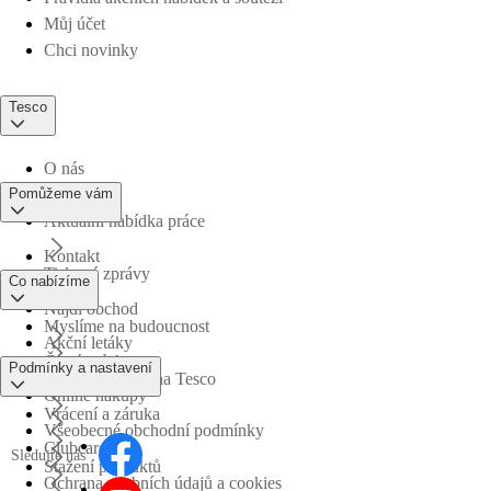
Můj účet
Chci novinky
Tesco
O nás
Pomůžeme vám
Aktuální nabídka práce
Kontakt
Tiskové zprávy
Co nabízíme
Najdi obchod
Myslíme na budoucnost
Akční letáky
Časté otázky
Podmínky a nastavení
Obchodní skupina Tesco
Online nákupy
Vrácení a záruka
Všeobecné obchodní podmínky
Clubcard
Sledujte nás
Stažení produktů
Ochrana osobních údajů a cookies