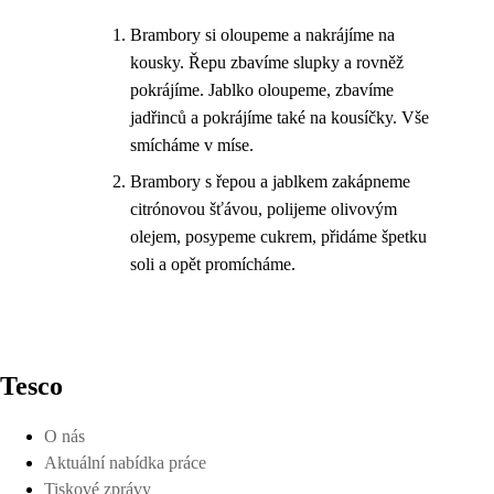
Brambory si oloupeme a nakrájíme na
kousky. Řepu zbavíme slupky a rovněž
pokrájíme. Jablko oloupeme, zbavíme
jadřinců a pokrájíme také na kousíčky. Vše
smícháme v míse.
Brambory s řepou a jablkem zakápneme
citrónovou šťávou, polijeme olivovým
olejem, posypeme cukrem, přidáme špetku
soli a opět promícháme.
Tesco
O nás
Aktuální nabídka práce
Tiskové zprávy