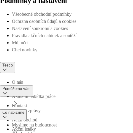
Podmínky a nastavení
Všeobecné obchodní podmínky
Ochrana osobních údajů a cookies
Nastavení soukromí a cookies
Pravidla akčních nabídek a soutěží
Můj účet
Chci novinky
Tesco
O nás
Pomůžeme vám
Aktuální nabídka práce
Kontakt
Tiskové zprávy
Co nabízíme
Najdi obchod
Myslíme na budoucnost
Akční letáky