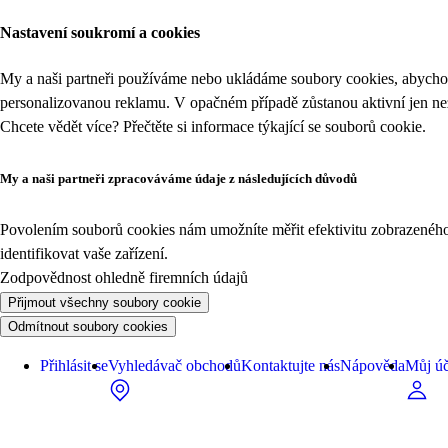
Nastavení soukromí a cookies
My a naši partneři používáme nebo ukládáme soubory cookies, abychom
personalizovanou reklamu. V opačném případě zůstanou aktivní jen n
Chcete vědět více? Přečtěte si informace týkající se
souborů cookie
.
My a naši partneři zpracováváme údaje z následujících důvodů
Povolením souborů cookies nám umožníte měřit efektivitu zobrazeného o
identifikovat vaše zařízení.
Zodpovědnost ohledně firemních údajů
Přijmout všechny soubory cookie
Odmítnout soubory cookies
Přihlásit se
Vyhledávač obchodů
Kontaktujte nás
Nápověda
Můj úč