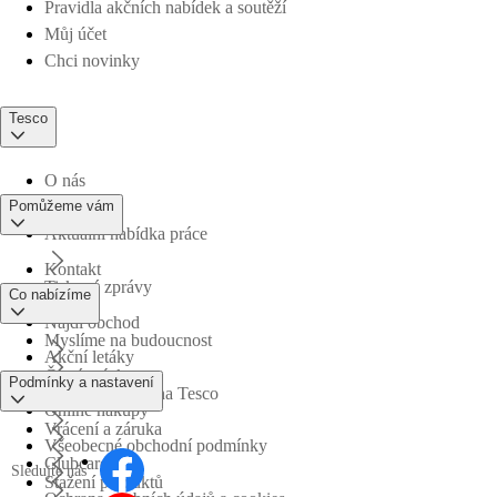
Pravidla akčních nabídek a soutěží
Můj účet
Chci novinky
Tesco
O nás
Pomůžeme vám
Aktuální nabídka práce
Kontakt
Tiskové zprávy
Co nabízíme
Najdi obchod
Myslíme na budoucnost
Akční letáky
Časté otázky
Podmínky a nastavení
Obchodní skupina Tesco
Online nákupy
Vrácení a záruka
Všeobecné obchodní podmínky
Clubcard
Sledujte nás
Stažení produktů