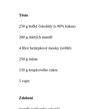
Těsto
250 g hořké čokolády (s 80% kakaa)
200 g mletých mandlí
4 lžíce bezlepkové mouky (světlé)
250 g másla
150 g krupicového cukru
5 vajec
Zdobení
mandle (celé nebo sekané)