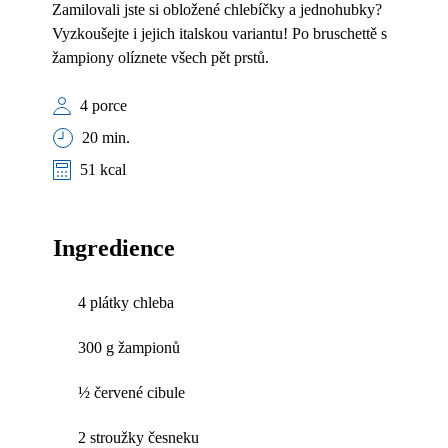
Zamilovali jste si obložené chlebíčky a jednohubky?
Vyzkoušejte i jejich italskou variantu! Po bruschettě s
žampiony olíznete všech pět prstů.
4 porce
20 min.
51 kcal
Ingredience
4 plátky chleba
300 g žampionů
½ červené cibule
2 stroužky česneku