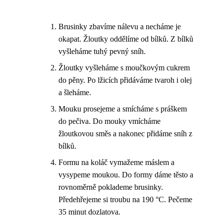
Brusinky zbavíme nálevu a necháme je
okapat. Žloutky oddělíme od bílků. Z bílků
vyšleháme tuhý pevný sníh.
Žloutky vyšleháme s moučkovým cukrem
do pěny. Po lžicích přidáváme tvaroh i olej
a šleháme.
Mouku prosejeme a smícháme s práškem
do pečiva. Do mouky vmícháme
žloutkovou směs a nakonec přidáme sníh z
bílků.
Formu na koláč vymažeme máslem a
vysypeme moukou. Do formy dáme těsto a
rovnoměrně poklademe brusinky.
Předehřejeme si troubu na 190 °C. Pečeme
35 minut dozlatova.