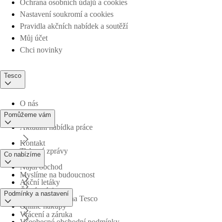
Ochrana osobních údajů a cookies
Nastavení soukromí a cookies
Pravidla akčních nabídek a soutěží
Můj účet
Chci novinky
Tesco
O nás
Pomůžeme vám
Aktuální nabídka práce
Kontakt
Tiskové zprávy
Co nabízíme
Najdi obchod
Myslíme na budoucnost
Akční letáky
Časté otázky
Podmínky a nastavení
Obchodní skupina Tesco
Online nákupy
Vrácení a záruka
Všeobecné obchodní podmínky