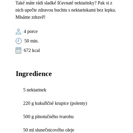
Také máte rádi sladké šťavnaté nektarinky? Pak si z
nich upečte zdravou buchtu s nektarinkami bez lepku.
Mlsáme zdravě!
4 porce
50 min.
672 kcal
Ingredience
5 nektarinek
220 g kukuřičné krupice (polenty)
500 g plnotučného tvarohu
50 ml slunečnicového oleje