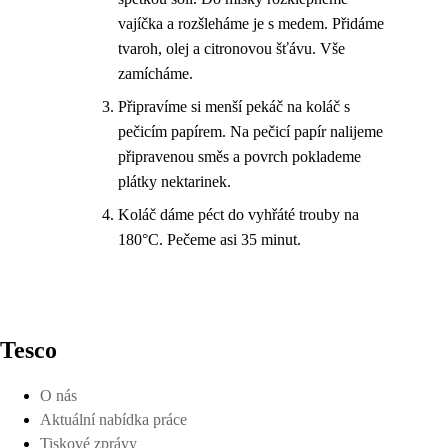
vajíčka a rozšleháme je s medem. Přidáme
tvaroh, olej a citronovou šťávu. Vše
zamícháme.
Připravíme si menší pekáč na koláč s
pečicím papírem. Na pečicí papír nalijeme
připravenou směs a povrch poklademe
plátky nektarinek.
Koláč dáme péct do vyhřáté trouby na
180°C. Pečeme asi 35 minut.
Tesco
O nás
Aktuální nabídka práce
Tiskové zprávy