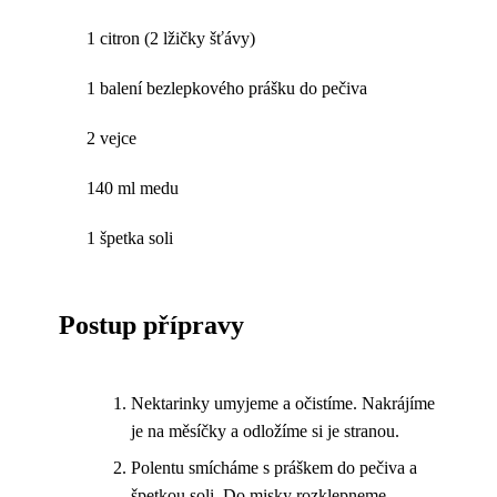
1 citron (2 lžičky šťávy)
1 balení bezlepkového prášku do pečiva
2 vejce
140 ml medu
1 špetka soli
Postup přípravy
Nektarinky umyjeme a očistíme. Nakrájíme
je na měsíčky a odložíme si je stranou.
Polentu smícháme s práškem do pečiva a
špetkou soli. Do misky rozklepneme