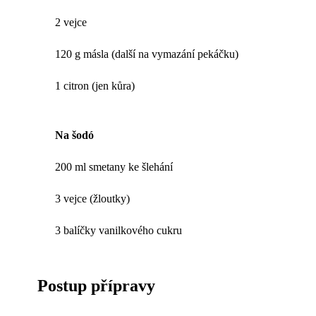
2 vejce
120 g másla (další na vymazání pekáčku)
1 citron (jen kůra)
Na šodó
200 ml smetany ke šlehání
3 vejce (žloutky)
3 balíčky vanilkového cukru
Postup přípravy