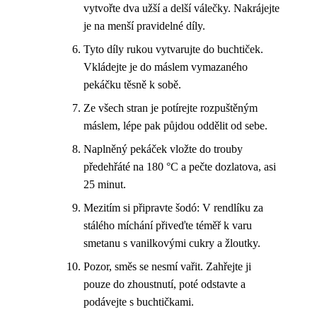
vytvořte dva užší a delší válečky. Nakrájejte
je na menší pravidelné díly.
Tyto díly rukou vytvarujte do buchtiček.
Vkládejte je do máslem vymazaného
pekáčku těsně k sobě.
Ze všech stran je potírejte rozpuštěným
máslem, lépe pak půjdou oddělit od sebe.
Naplněný pekáček vložte do trouby
předehřáté na 180 °C a pečte dozlatova, asi
25 minut.
Mezitím si připravte šodó: V rendlíku za
stálého míchání přiveďte téměř k varu
smetanu s vanilkovými cukry a žloutky.
Pozor, směs se nesmí vařit. Zahřejte ji
pouze do zhoustnutí, poté odstavte a
podávejte s buchtičkami.