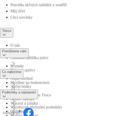
Pravidla akčních nabídek a soutěží
Můj účet
Chci novinky
Tesco
O nás
Pomůžeme vám
Aktuální nabídka práce
Kontakt
Tiskové zprávy
Co nabízíme
Najdi obchod
Myslíme na budoucnost
Akční letáky
Časté otázky
Podmínky a nastavení
Obchodní skupina Tesco
Online nákupy
Vrácení a záruka
Všeobecné obchodní podmínky
Clubcard
Sledujte nás
Stažení produktů