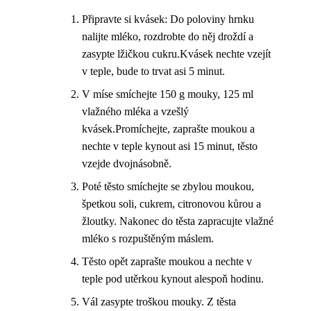
Připravte si kvásek: Do poloviny hrnku
nalijte mléko, rozdrobte do něj droždí a
zasypte lžičkou cukru.Kvásek nechte vzejít
v teple, bude to trvat asi 5 minut.
V míse smíchejte 150 g mouky, 125 ml
vlažného mléka a vzešlý
kvásek.Promíchejte, zaprašte moukou a
nechte v teple kynout asi 15 minut, těsto
vzejde dvojnásobně.
Poté těsto smíchejte se zbylou moukou,
špetkou soli, cukrem, citronovou kůrou a
žloutky. Nakonec do těsta zapracujte vlažné
mléko s rozpuštěným máslem.
Těsto opět zaprašte moukou a nechte v
teple pod utěrkou kynout alespoň hodinu.
Vál zasypte troškou mouky. Z těsta