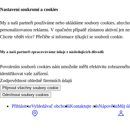
Nastavení soukromí a cookies
My a naši partneři používáme nebo ukládáme soubory cookies, abychom
personalizovanou reklamu. V opačném případě zůstanou aktivní jen n
Chcete vědět více? Přečtěte si informace týkající se
souborů cookie
.
My a naši partneři zpracováváme údaje z následujících důvodů
Povolením souborů cookies nám umožníte měřit efektivitu zobrazeného o
identifikovat vaše zařízení.
Zodpovědnost ohledně firemních údajů
Přijmout všechny soubory cookie
Odmítnout soubory cookies
Přihlásit se
Vyhledávač obchodů
Kontaktujte nás
Nápověda
Můj úč