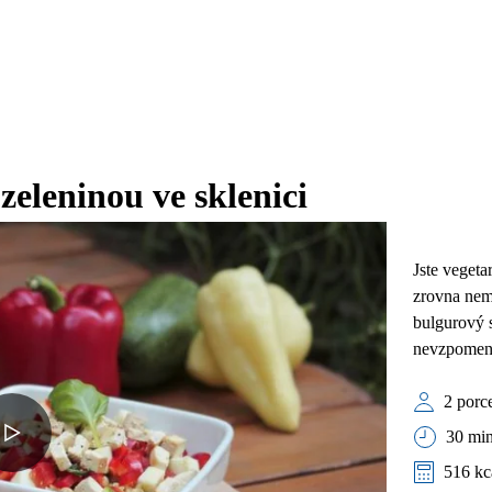
 zeleninou ve sklenici
Jste veget
zrovna nem
bulgurový s
nevzpomen
2 porc
30 min
516 kc