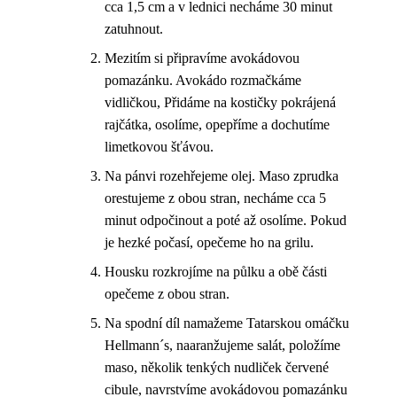
cca 1,5 cm a v lednici necháme 30 minut
zatuhnout.
Mezitím si připravíme avokádovou
pomazánku. Avokádo rozmačkáme
vidličkou, Přidáme na kostičky pokrájená
rajčátka, osolíme, opepříme a dochutíme
limetkovou šťávou.
Na pánvi rozehřejeme olej. Maso zprudka
orestujeme z obou stran, necháme cca 5
minut odpočinout a poté až osolíme. Pokud
je hezké počasí, opečeme ho na grilu.
Housku rozkrojíme na půlku a obě části
opečeme z obou stran.
Na spodní díl namažeme Tatarskou omáčku
Hellmann´s, naaranžujeme salát, položíme
maso, několik tenkých nudliček červené
cibule, navrstvíme avokádovou pomazánku