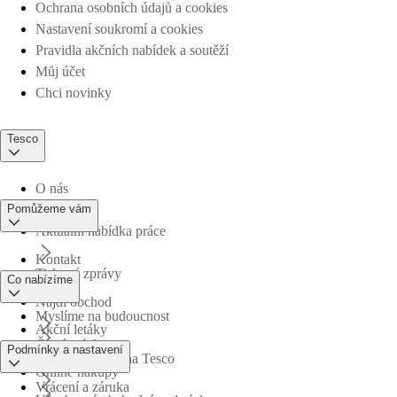
Ochrana osobních údajů a cookies
Nastavení soukromí a cookies
Pravidla akčních nabídek a soutěží
Můj účet
Chci novinky
Tesco
O nás
Pomůžeme vám
Aktuální nabídka práce
Kontakt
Tiskové zprávy
Co nabízíme
Najdi obchod
Myslíme na budoucnost
Akční letáky
Časté otázky
Podmínky a nastavení
Obchodní skupina Tesco
Online nákupy
Vrácení a záruka