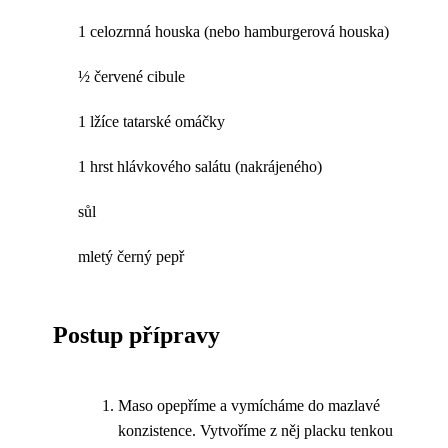
1 celozrnná houska (nebo hamburgerová houska)
½ červené cibule
1 lžíce tatarské omáčky
1 hrst hlávkového salátu (nakrájeného)
sůl
mletý černý pepř
Postup přípravy
Maso opepříme a vymícháme do mazlavé
konzistence. Vytvoříme z něj placku tenkou