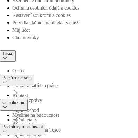
Všeobecné obchodní podmínky
Ochrana osobních údajů a cookies
Nastavení soukromí a cookies
Pravidla akčních nabídek a soutěží
Můj účet
Chci novinky
Tesco
O nás
Pomůžeme vám
Aktuální nabídka práce
Kontakt
Tiskové zprávy
Co nabízíme
Najdi obchod
Myslíme na budoucnost
Akční letáky
Časté otázky
Podmínky a nastavení
Obchodní skupina Tesco
Online nákupy