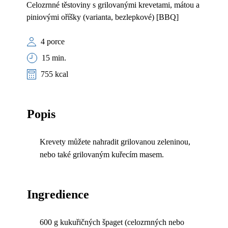
Celozrnné těstoviny s grilovanými krevetami, mátou a
piniovými oříšky (varianta, bezlepkové) [BBQ]
4 porce
15 min.
755 kcal
Popis
Krevety můžete nahradit grilovanou zeleninou,
nebo také grilovaným kuřecím masem.
Ingredience
600 g kukuřičných špaget (celozrnných nebo