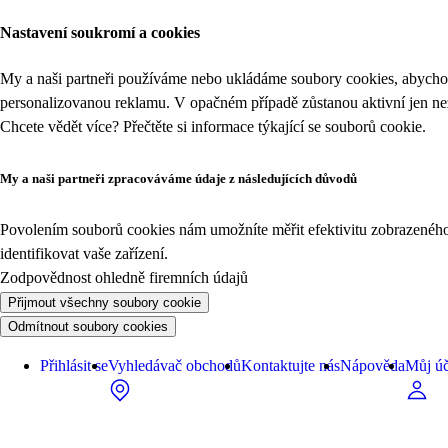
Nastavení soukromí a cookies
My a naši partneři používáme nebo ukládáme soubory cookies, abychom
personalizovanou reklamu. V opačném případě zůstanou aktivní jen n
Chcete vědět více? Přečtěte si informace týkající se
souborů cookie
.
My a naši partneři zpracováváme údaje z následujících důvodů
Povolením souborů cookies nám umožníte měřit efektivitu zobrazeného o
identifikovat vaše zařízení.
Zodpovědnost ohledně firemních údajů
Přijmout všechny soubory cookie
Odmítnout soubory cookies
Přihlásit se
Vyhledávač obchodů
Kontaktujte nás
Nápověda
Můj úč