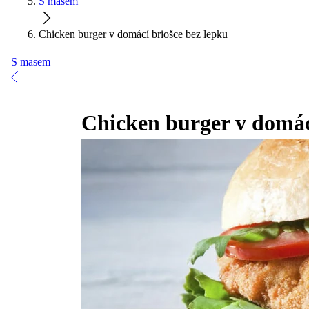
S masem
Chicken burger v domácí briošce bez lepku
S masem
Chicken burger v domác