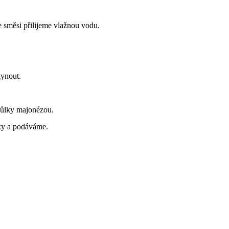
 směsi přilijeme vlažnou vodu.
kynout.
půlky majonézou.
lky a podáváme.