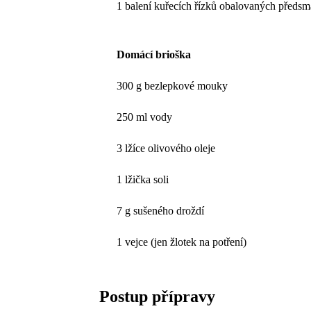
1 balení kuřecích řízků obalovaných předs
Domácí brioška
300 g bezlepkové mouky
250 ml vody
3 lžíce olivového oleje
1 lžička soli
7 g sušeného droždí
1 vejce (jen žlotek na potření)
Postup přípravy