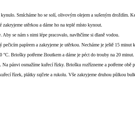
 kynulo. Smícháme ho se solí, olivovým olejem a sušeným droždím. Ke
ré zakryjeme utěrkou a dáme ho na teplé místo kynout.
. Aby se nám s nimi lépe pracovalo, navlhčíme si dlaně vodou.
 pečicím papírem a zakryjeme je utěrkou. Necháme je ještě 15 minut 
0 °C. Briošky potřeme žloutkem a dáme je péct do trouby na 20 minut.
 Na pánvi osmažíme kuřecí řízky. Briošku rozřízneme a potřeme obě 
 kuřecí řízek, plátky rajčete a rukolu. Vše zakryjeme druhou půlkou bu