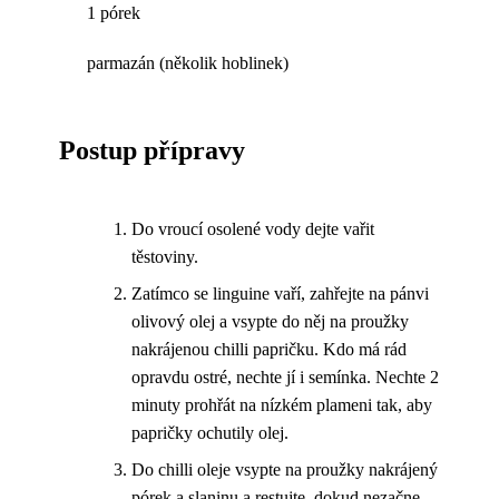
1 pórek
parmazán (několik hoblinek)
Postup přípravy
Do vroucí osolené vody dejte vařit
těstoviny.
Zatímco se linguine vaří, zahřejte na pánvi
olivový olej a vsypte do něj na proužky
nakrájenou chilli papričku. Kdo má rád
opravdu ostré, nechte jí i semínka. Nechte 2
minuty prohřát na nízkém plameni tak, aby
papričky ochutily olej.
Do chilli oleje vsypte na proužky nakrájený
pórek a slaninu a restujte, dokud nezačne