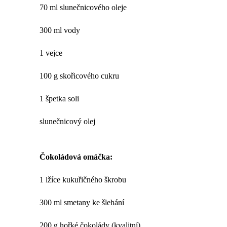
70 ml slunečnicového oleje
300 ml vody
1 vejce
100 g skořicového cukru
1 špetka soli
slunečnicový olej
Čokoládová omáčka:
1 lžíce kukuřičného škrobu
300 ml smetany ke šlehání
200 g hořké čokolády (kvalitní)