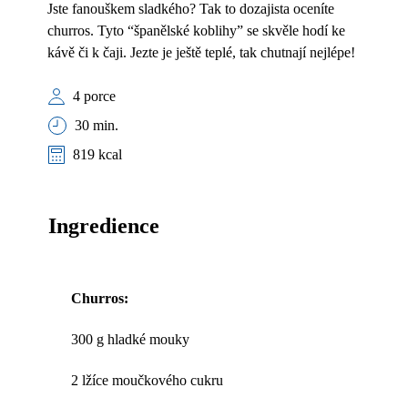
Jste fanouškem sladkého? Tak to dozajista oceníte
churros. Tyto “španělské koblihy” se skvěle hodí ke
kávě či k čaji. Jezte je ještě teplé, tak chutnají nejlépe!
4 porce
30 min.
819 kcal
Ingredience
Churros:
300 g hladké mouky
2 lžíce moučkového cukru