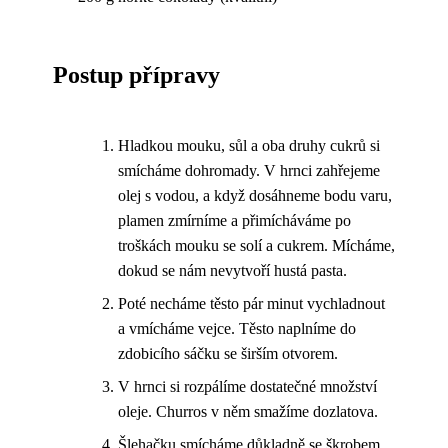
Postup přípravy
Hladkou mouku, sůl a oba druhy cukrů si
smícháme dohromady. V hrnci zahřejeme
olej s vodou, a když dosáhneme bodu varu,
plamen zmírníme a přimícháváme po
troškách mouku se solí a cukrem. Mícháme,
dokud se nám nevytvoří hustá pasta.
Poté necháme těsto pár minut vychladnout
a vmícháme vejce. Těsto naplníme do
zdobicího sáčku se širším otvorem.
V hrnci si rozpálíme dostatečné množství
oleje. Churros v něm smažíme dozlatova.
Šlehačku smícháme důkladně se škrobem.