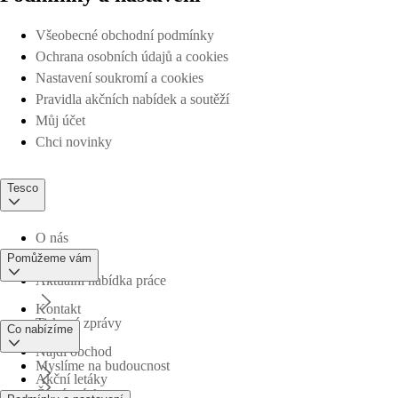
Všeobecné obchodní podmínky
Ochrana osobních údajů a cookies
Nastavení soukromí a cookies
Pravidla akčních nabídek a soutěží
Můj účet
Chci novinky
Tesco
O nás
Pomůžeme vám
Aktuální nabídka práce
Kontakt
Tiskové zprávy
Co nabízíme
Najdi obchod
Myslíme na budoucnost
Akční letáky
Časté otázky