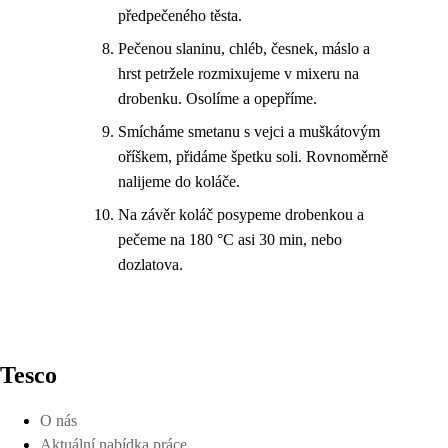
předpečeného těsta.
Pečenou slaninu, chléb, česnek, máslo a
hrst petržele rozmixujeme v mixeru na
drobenku. Osolíme a opepříme.
Smícháme smetanu s vejci a muškátovým
oříškem, přidáme špetku soli. Rovnoměrně
nalijeme do koláče.
Na závěr koláč posypeme drobenkou a
pečeme na 180 °C asi 30 min, nebo
dozlatova.
Tesco
O nás
Aktuální nabídka práce