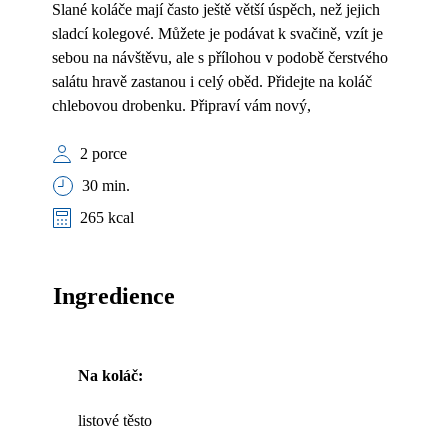
Slané koláče mají často ještě větší úspěch, než jejich
sladcí kolegové. Můžete je podávat k svačině, vzít je
sebou na návštěvu, ale s přílohou v podobě čerstvého
salátu hravě zastanou i celý oběd. Přidejte na koláč
chlebovou drobenku. Připraví vám nový,
2 porce
30 min.
265 kcal
Ingredience
Na koláč:
listové těsto