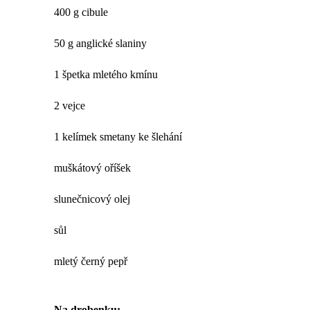
400 g cibule
50 g anglické slaniny
1 špetka mletého kmínu
2 vejce
1 kelímek smetany ke šlehání
muškátový oříšek
slunečnicový olej
sůl
mletý černý pepř
Na drobenku: