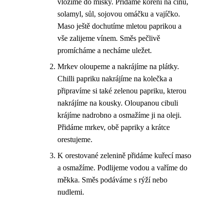
vložíme do misky. Přidáme koření na čínu,
solamyl, sůl, sojovou omáčku a vajíčko.
Maso ještě dochutíme mletou paprikou a
vše zalijeme vínem. Směs pečlivě
promícháme a necháme uležet.
Mrkev oloupeme a nakrájíme na plátky.
Chilli papriku nakrájíme na kolečka a
připravíme si také zelenou papriku, kterou
nakrájíme na kousky. Oloupanou cibuli
krájíme nadrobno a osmažíme ji na oleji.
Přidáme mrkev, obě papriky a krátce
orestujeme.
K orestované zelenině přidáme kuřecí maso
a osmažíme. Podlijeme vodou a vaříme do
měkka. Směs podáváme s rýží nebo
nudlemi.