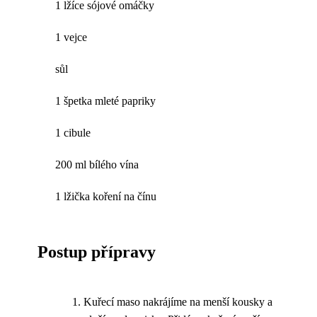
1 lžíce sójové omáčky
1 vejce
sůl
1 špetka mleté papriky
1 cibule
200 ml bílého vína
1 lžička koření na čínu
Postup přípravy
Kuřecí maso nakrájíme na menší kousky a