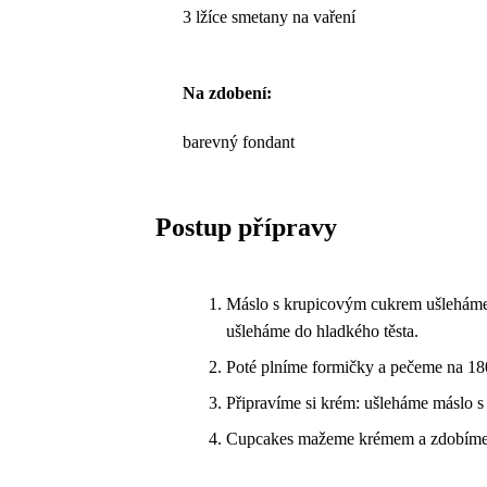
3 lžíce smetany na vaření
Na zdobení:
barevný fondant
Postup přípravy
Máslo s krupicovým cukrem ušleháme d
ušleháme do hladkého těsta.
Poté plníme formičky a pečeme na 18
Připravíme si krém: ušleháme máslo 
Cupcakes mažeme krémem a zdobíme 