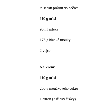
½ sáčku prášku do pečiva
110 g másla
90 ml mléka
175 g hladké mouky
2 vejce
Na krém:
110 g másla
200 g moučkového cukru
1 citron (2 lžičky šťávy)