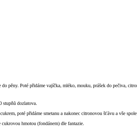
o pěny. Poté přidáme vajíčka, mléko, mouku, prášek do pečiva, citro
0 stupňů dozlatova.
s cukrem, poté přidáme smetanu a nakonec citronovou šťávu a vše spol
cukrovou hmotou (fondánem) dle fantazie.