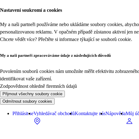
Nastavení soukromí a cookies
My a naši partneři používáme nebo ukládáme soubory cookies, abychom
personalizovanou reklamu. V opačném případě zůstanou aktivní jen n
Chcete vědět více? Přečtěte si informace týkající se
souborů cookie
.
My a naši partneři zpracováváme údaje z následujících důvodů
Povolením souborů cookies nám umožníte měřit efektivitu zobrazeného o
identifikovat vaše zařízení.
Zodpovědnost ohledně firemních údajů
Přijmout všechny soubory cookie
Odmítnout soubory cookies
Přihlásit se
Vyhledávač obchodů
Kontaktujte nás
Nápověda
Můj úč