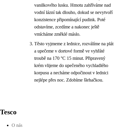
vanilkového lusku. Hmotu zahříváme nad
vodní lázní tak dlouho, dokud se nevytvoří
konzistence připomínající pudink. Poté
odstavíme, zcedíme a nakonec ještě
vmícháme změklé máslo.
Těsto vyjmeme z lednice, rozválíme na plát
a upečeme v dortové formě ve vyhřáté
troubě na 170 °C 15 minut. Připravený
krém vlijeme do upečeného vychladlého
korpusu a necháme odpočinout v lednici
nejlépe přes noc. Zdobíme šlehačkou.
Tesco
O nás