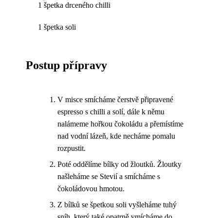
1 špetka drceného chilli
1 špetka soli
Postup přípravy
V misce smícháme čerstvě připravené
espresso s chilli a solí, dále k němu
nalámeme hořkou čokoládu a přemístíme
nad vodní lázeň, kde necháme pomalu
rozpustit.
Poté oddělíme bílky od žloutků. Žloutky
našleháme se Stevií a smícháme s
čokoládovou hmotou.
Z bílků se špetkou soli vyšleháme tuhý
sníh, který také opatrně vmícháme do