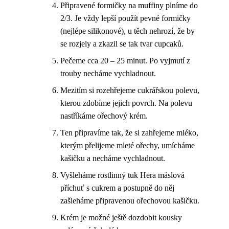
Připravené formičky na muffiny plníme do
2/3. Je vždy lepší použít pevné formičky
(nejlépe silikonové), u těch nehrozí, že by
se rozjely a zkazil se tak tvar cupcaků.
Pečeme cca 20 – 25 minut. Po vyjmutí z
trouby necháme vychladnout.
Mezitím si rozehřejeme cukrářskou polevu,
kterou zdobíme jejich povrch. Na polevu
nastříkáme ořechový krém.
Ten připravíme tak, že si zahřejeme mléko,
kterým přelijeme mleté ořechy, umícháme
kašičku a necháme vychladnout.
Vyšleháme rostlinný tuk Hera máslová
příchuť s cukrem a postupně do něj
zašleháme připravenou ořechovou kašičku.
Krém je možné ještě dozdobit kousky