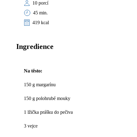
10 porcí
45 min.
419 kcal
Ingredience
Na těsto:
150 g margarínu
150 g polohrubé mouky
1 lžička prášku do pečiva
3 vejce