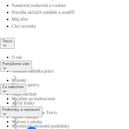
Nastavení soukromí a cookies
Pravidla akčních nabídek a soutěží
Můj účet
Chci novinky
Tesco
O nás
Pomůžeme vám
Aktuální nabídka práce
Kontakt
Tiskové zprávy
Co nabízíme
Najdi obchod
Myslíme na budoucnost
Akční letáky
Časté otázky
Podmínky a nastavení
Obchodní skupina Tesco
Online nákupy
Vrácení a záruka
Všeobecné obchodní podmínky