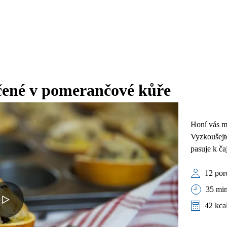
čené v pomerančové kůře
Honí vás m
Vyzkoušejte
pasuje k ča
12 por
35 min
42 kca