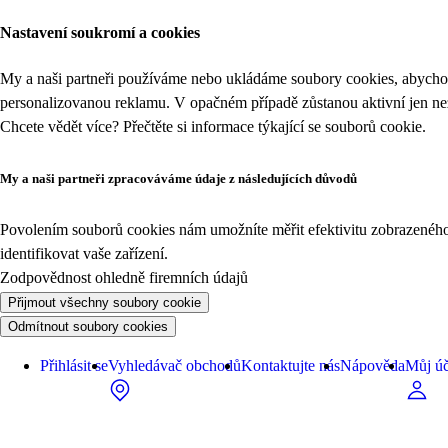
Nastavení soukromí a cookies
My a naši partneři používáme nebo ukládáme soubory cookies, abychom
personalizovanou reklamu. V opačném případě zůstanou aktivní jen n
Chcete vědět více? Přečtěte si informace týkající se
souborů cookie
.
My a naši partneři zpracováváme údaje z následujících důvodů
Povolením souborů cookies nám umožníte měřit efektivitu zobrazeného o
identifikovat vaše zařízení.
Zodpovědnost ohledně firemních údajů
Přijmout všechny soubory cookie
Odmítnout soubory cookies
Přihlásit se
Vyhledávač obchodů
Kontaktujte nás
Nápověda
Můj úč