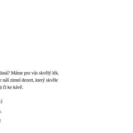
lsná? Máme pro vás skvělý lék.
 náš zimní dezert, který skvěle
ji či ke kávě.
cí
.
l