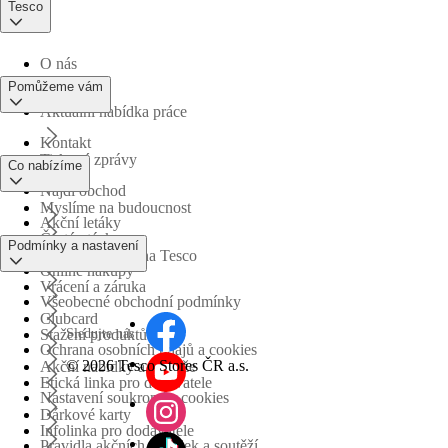
Tesco
O nás
Pomůžeme vám
Aktuální nabídka práce
Kontakt
Tiskové zprávy
Co nabízíme
Najdi obchod
Myslíme na budoucnost
Akční letáky
Časté otázky
Podmínky a nastavení
Obchodní skupina Tesco
Online nákupy
Vrácení a záruka
Všeobecné obchodní podmínky
Clubcard
Sledujte nás
Stažení produktů
Ochrana osobních údajů a cookies
©
2026 Tesco Stores ČR a.s.
Akční nabídky a soutěže
Etická linka pro dodavatele
Nastavení soukromí a cookies
Dárkové karty
Infolinka pro dodavatele
Pravidla akčních nabídek a soutěží