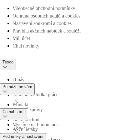
Všeobecné obchodní podmínky
Ochrana osobních údajů a cookies
Nastavení soukromí a cookies
Pravidla akčních nabídek a soutěží
Můj účet
Chci novinky
Tesco
O nás
Pomůžeme vám
Aktuální nabídka práce
Kontakt
Tiskové zprávy
Co nabízíme
Najdi obchod
Myslíme na budoucnost
Akční letáky
Časté otázky
Podmínky a nastavení
Obchodní skupina Tesco