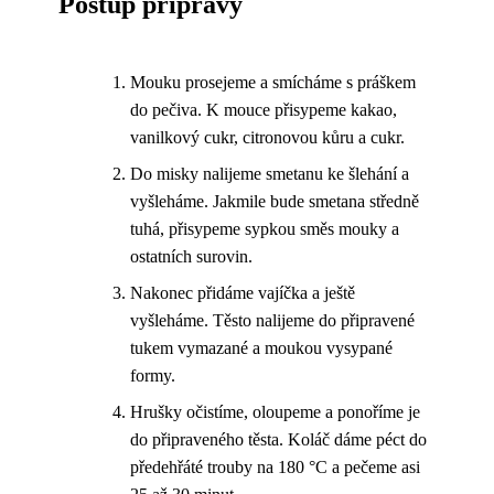
Postup přípravy
Mouku prosejeme a smícháme s práškem
do pečiva. K mouce přisypeme kakao,
vanilkový cukr, citronovou kůru a cukr.
Do misky nalijeme smetanu ke šlehání a
vyšleháme. Jakmile bude smetana středně
tuhá, přisypeme sypkou směs mouky a
ostatních surovin.
Nakonec přidáme vajíčka a ještě
vyšleháme. Těsto nalijeme do připravené
tukem vymazané a moukou vysypané
formy.
Hrušky očistíme, oloupeme a ponoříme je
do připraveného těsta. Koláč dáme péct do
předehřáté trouby na 180 °C a pečeme asi