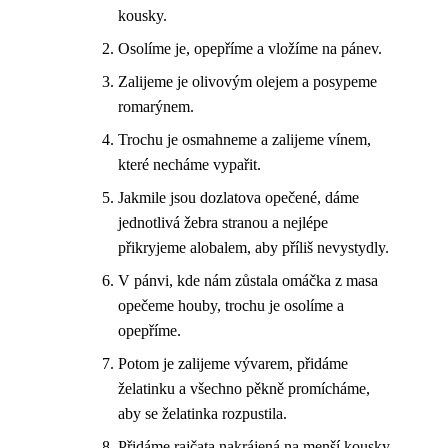
kousky.
Osolíme je, opepříme a vložíme na pánev.
Zalijeme je olivovým olejem a posypeme
romarýnem.
Trochu je osmahneme a zalijeme vínem,
které necháme vypařit.
Jakmile jsou dozlatova opečené, dáme
jednotlivá žebra stranou a nejlépe
přikryjeme alobalem, aby příliš nevystydly.
V pánvi, kde nám zůstala omáčka z masa
opečeme houby, trochu je osolíme a
opepříme.
Potom je zalijeme vývarem, přidáme
želatinku a všechno pěkně promícháme,
aby se želatinka rozpustila.
Přidáme rajčata nakrájená na menší kousky.