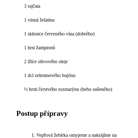
3 rajčata
1 vinná želatina
1 sklenice červeného vína (dobrého)
1 hrst žampionů
2 lžíce olivového oleje
1 dcl zeleninového bujónu
½ hrsti čerstvého rozmarýnu (bebo sušeného)
Postup přípravy
Vepřová žebírka omyjeme a nakrájíme na