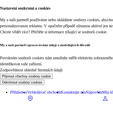
Nastavení soukromí a cookies
My a naši partneři používáme nebo ukládáme soubory cookies, abychom
personalizovanou reklamu. V opačném případě zůstanou aktivní jen n
Chcete vědět více? Přečtěte si informace týkající se
souborů cookie
.
My a naši partneři zpracováváme údaje z následujících důvodů
Povolením souborů cookies nám umožníte měřit efektivitu zobrazeného o
identifikovat vaše zařízení.
Zodpovědnost ohledně firemních údajů
Přijmout všechny soubory cookie
Odmítnout soubory cookies
Přihlásit se
Vyhledávač obchodů
Kontaktujte nás
Nápověda
Můj úč