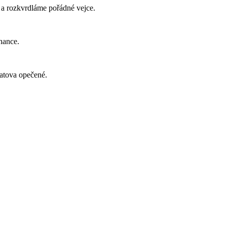
u a rozkvrdláme pořádné vejce.
hance.
latova opečené.