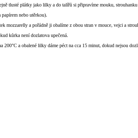
jně tlusté plátky jako lilky a do talířů si připravíme mouku, strouhank
 papírem nebo utěrkou).
ek mozzarelly a pořádně ji obalíme z obou stran v mouce, vejci a strou
okud kůrka není dozlatova upečená.
 na 200°C a obalené lilky dáme péct na cca 15 minut, dokud nejsou doz