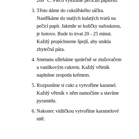
200 °C. Plech vyložíme pečicím papírem.
Těsto dáme do cukrářského sáčku.
Nastříkáme do malých kulatých tvarů na
pečicí papír. Jakmile se kuličky nafouknou,
je hotovo. Bude to trvat 20 - 25 minut.
Každý propíchneme špejlí, aby unikla
zbytečná pára.
Smetanu ušleháme společně se ztužovačem
a vanilkovým cukrem. Každý větrník
naplníme zespoda krémem.
Rozpustíme si cukr a vytvoříme karamel.
Každý větrník v něm namočíme a stavíme
pyramidu.
Nakonec vidličkou vytvoříme karamelové
nitě.