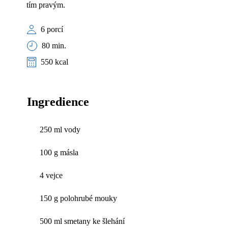
tím pravým.
6 porcí
80 min.
550 kcal
Ingredience
250 ml vody
100 g másla
4 vejce
150 g polohrubé mouky
500 ml smetany ke šlehání