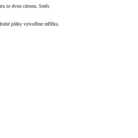
ůru ze dvou citronu. Směs
druhé půlky vytvoříme mřížku.