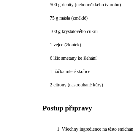
500 g ricotty (nebo měkkého tvarohu)
75 g másla (změklé)
100 g krystalového cukru
1 vejce (žloutek)
6 lžic smetany ke šlehání
1 lžička mleté skořice
2 citrony (nastrouhané kůry)
Postup přípravy
Všechny ingredience na těsto smíchám