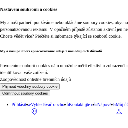
Nastavení soukromí a cookies
My a naši partneři používáme nebo ukládáme soubory cookies, abychom
personalizovanou reklamu. V opačném případě zůstanou aktivní jen n
Chcete vědět více? Přečtěte si informace týkající se
souborů cookie
.
My a naši partneři zpracováváme údaje z následujících důvodů
Povolením souborů cookies nám umožníte měřit efektivitu zobrazeného o
identifikovat vaše zařízení.
Zodpovědnost ohledně firemních údajů
Přijmout všechny soubory cookie
Odmítnout soubory cookies
Přihlásit se
Vyhledávač obchodů
Kontaktujte nás
Nápověda
Můj úč