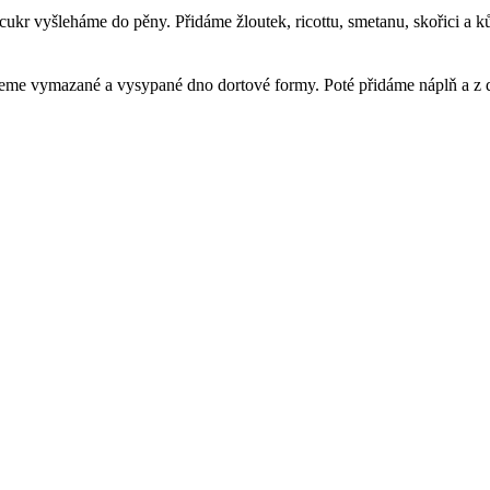
cukr vyšleháme do pěny. Přidáme žloutek, ricottu, smetanu, skořici a k
eleme vymazané a vysypané dno dortové formy. Poté přidáme náplň a z 