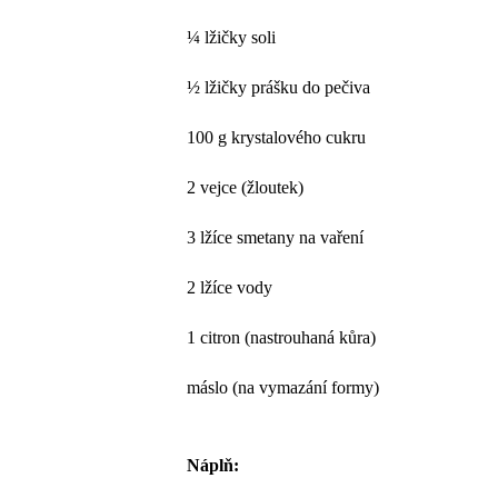
¼ lžičky soli
½ lžičky prášku do pečiva
100 g krystalového cukru
2 vejce (žloutek)
3 lžíce smetany na vaření
2 lžíce vody
1 citron (nastrouhaná kůra)
máslo (na vymazání formy)
Náplň: