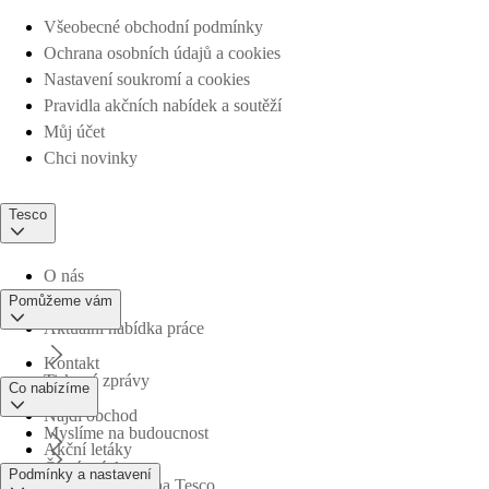
Všeobecné obchodní podmínky
Ochrana osobních údajů a cookies
Nastavení soukromí a cookies
Pravidla akčních nabídek a soutěží
Můj účet
Chci novinky
Tesco
O nás
Pomůžeme vám
Aktuální nabídka práce
Kontakt
Tiskové zprávy
Co nabízíme
Najdi obchod
Myslíme na budoucnost
Akční letáky
Časté otázky
Podmínky a nastavení
Obchodní skupina Tesco