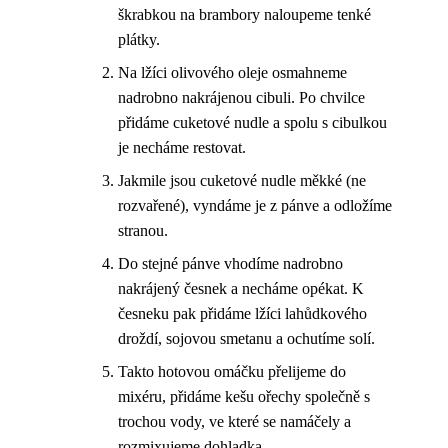
škrabkou na brambory naloupeme tenké
plátky.
Na lžíci olivového oleje osmahneme
nadrobno nakrájenou cibuli. Po chvilce
přidáme cuketové nudle a spolu s cibulkou
je necháme restovat.
Jakmile jsou cuketové nudle měkké (ne
rozvařené), vyndáme je z pánve a odložíme
stranou.
Do stejné pánve vhodíme nadrobno
nakrájený česnek a necháme opékat. K
česneku pak přidáme lžíci lahůdkového
droždí, sojovou smetanu a ochutíme solí.
Takto hotovou omáčku přelijeme do
mixéru, přidáme kešu ořechy společně s
trochou vody, ve které se namáčely a
rozmixujeme dohladka.