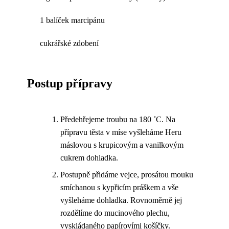
1 balíček marcipánu
cukrářské zdobení
Postup přípravy
Předehřejeme troubu na 180 ˚C. Na
přípravu těsta v míse vyšleháme Heru
máslovou s krupicovým a vanilkovým
cukrem dohladka.
Postupně přidáme vejce, prosátou mouku
smíchanou s kypřicím práškem a vše
vyšleháme dohladka. Rovnoměrně jej
rozdělíme do mucinového plechu,
vyskládaného papírovími košíčky.