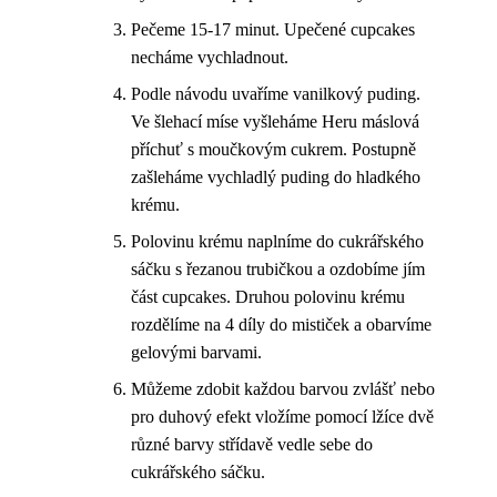
Pečeme 15-17 minut. Upečené cupcakes
necháme vychladnout.
Podle návodu uvaříme vanilkový puding.
Ve šlehací míse vyšleháme Heru máslová
příchuť s moučkovým cukrem. Postupně
zašleháme vychladlý puding do hladkého
krému.
Polovinu krému naplníme do cukrářského
sáčku s řezanou trubičkou a ozdobíme jím
část cupcakes. Druhou polovinu krému
rozdělíme na 4 díly do mističek a obarvíme
gelovými barvami.
Můžeme zdobit každou barvou zvlášť nebo
pro duhový efekt vložíme pomocí lžíce dvě
různé barvy střídavě vedle sebe do
cukrářského sáčku.