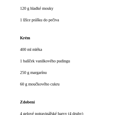
120 g hladké mouky
1 lžíce prášku do pečiva
Krém
400 ml mléka
1 balíček vanilkového pudingu
250 g margarínu
60 g moučkového cukru
Zdobení
4 gelové potravinářské barvy (4 druhy)